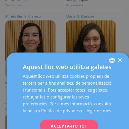
Metge adjunt
Metge adjunt
Veure mès
Veure mès
Mireia Bernal Claverol
Maria N. Blanche
×
Aquest lloc web utilitza galetes
Aquest lloc web utilitza cookies pròpies i de
SPANISH
tercers per a fins analítics, de personalització
Metge adjunt
Metge adjunt
CATALÀ
Servei de Diagnòstic
Veure mès
i funcionals. Pots acceptar totes les galetes,
Ginecològic per la Imatge
ENGLISH
rebutjar-les o configurar les teves
Veure mès
preferències. Per a més informació, consulta
FRENCH
Francys V. Blanco Mendez
José María Boguñá Ponsa
la nostra Política de privadesa.
Llegir-ne més
DEUTSCH
ITALIANO
ACCEPTA-HO TOT