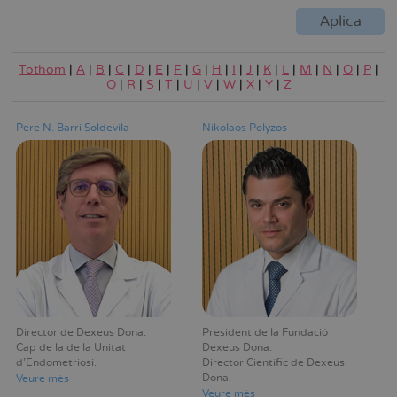
Tothom
|
A
|
B
|
C
|
D
|
E
|
F
|
G
|
H
|
I
|
J
|
K
|
L
|
M
|
N
|
O
|
P
|
Q
|
R
|
S
|
T
|
U
|
V
|
W
|
X
|
Y
|
Z
Pere N. Barri Soldevila
Nikolaos Polyzos
Director de Dexeus Dona
President de la Fundació
Cap de la de la Unitat
Dexeus Dona
d'Endometriosi
Director Científic de Dexeus
Dona
Veure mès
Veure mès