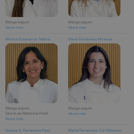
Metge adjunt
Metge adjunt
Veure mès
Veure mès
Mónica Echevarria Telleria
Elena Fernández Miranda
Metge adjunt
Metge adjunt
Secció de Medicina Fetal
Veure mès
Veure mès
Susana G. Fernandez Paez
María Fernández-Cid Villasenín