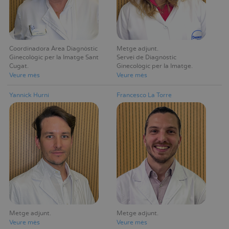
Coordinadora Àrea Diagnòstic
Metge adjunt
Ginecològic per la Imatge Sant
Servei de Diagnòstic
Cugat
Ginecològic per la Imatge
Veure mès
Veure mès
Yannick Hurni
Francesco La Torre
Metge adjunt
Metge adjunt
Veure mès
Veure mès