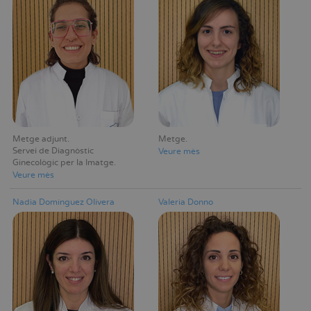
Metge adjunt
Metge
Servei de Diagnòstic
Veure mès
Ginecològic per la Imatge
Veure mès
Nadia Domínguez Olivera
Valeria Donno