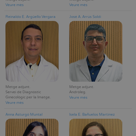
Veure mès
Veure mès
Reinaldo E. Argüello Vergara
José A. Arrús Soldi
Metge adjunt
Metge adjunt
Servei de Diagnòstic
Andròleg
Ginecològic per la Imatge
Veure mès
Veure mès
Anna Asturgó Muntal
Isela E. Bañuelos Martinez