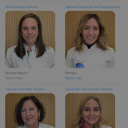
Anna Goday Cibeira
Isabeth Gonzalez de Campagnolo
Metge adjunt
Metge
Veure mès
Veure mès
Lourdes Hereter Romeu
Sayda M. Hernandez Villegas