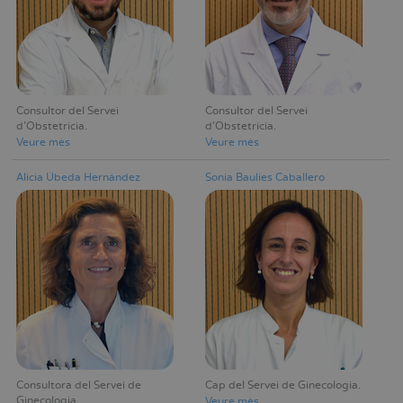
Consultor del Servei
Consultor del Servei
d'Obstetrícia
d'Obstetrícia
Veure mès
Veure mès
Alicia Úbeda Hernández
Sonia Baulies Caballero
Consultora del Servei de
Cap del Servei de Ginecologia
Ginecologia
Veure mès