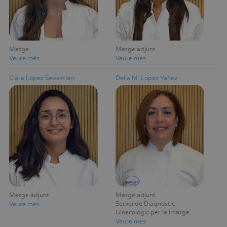
Metge
Metge adjunt
Veure mès
Veure mès
Clara López Sebastián
Delia M. Lopez Yañez
Metge adjunt
Metge adjunt
Servei de Diagnòstic
Veure mès
Ginecològic per la Imatge
Veure mès