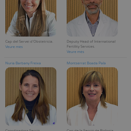
Cap del Servei d'Obstetrícia
Deputy Head of International
Fertility Services
Veure mès
Veure mès
Nuria Barbany Freixa
Montserrat Boada Palà
Coordinadora Secció
Cap de la Secció de Biologia