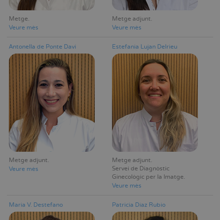
Metge
Metge adjunt
Veure mès
Veure mès
Antonella de Ponte Davi
Estefania Lujan Delrieu
Metge adjunt
Metge adjunt
Servei de Diagnòstic
Veure mès
Ginecològic per la Imatge
Veure mès
Maria V. Destefano
Patricia Díaz Rubio