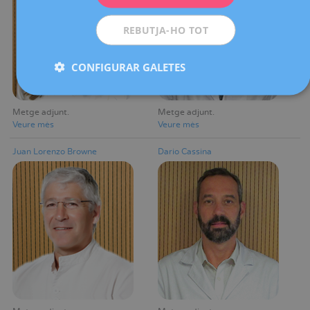
ESPAÑOL
REBUTJA-HO TOT
CONFIGURAR GALETES
Metge adjunt
Metge adjunt
Veure mès
Veure mès
Juan Lorenzo Browne
Dario Cassina