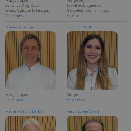
Metge adjunt
Metge adjunt
Servei de Diagnòstic
Servei de Diagnòstic
Ginecològic per la Imatge
Ginecològic per la Imatge
Veure mès
Veure mès
Romina Castagno
Ines Castellví Ibáñez
Metge adjunt
Metge
Veure mès
Veure mès
Mariana Castro Barba
Aaron Cohen Castiel