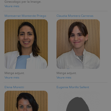
Ginecològic per la Imatge
Veure mès
Montserrat Monterde Priego
Claudia Montero Carreras
Metge adjunt
Metge adjunt
Veure mès
Veure mès
Elena Moretti
Eugenia Morillo Sallent