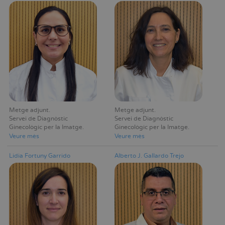
Metge adjunt
Metge adjunt
Servei de Diagnòstic
Servei de Diagnòstic
Ginecològic per la Imatge
Ginecològic per la Imatge
Veure mès
Veure mès
Lidia Fortuny Garrido
Alberto J. Gallardo Trejo