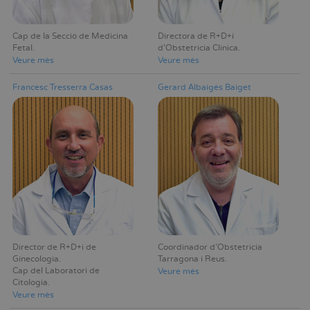
Cap de la Secció de Medicina
Directora de R+D+i
Fetal
d'Obstetrícia Clínica
Veure mès
Veure mès
Francesc Tresserra Casas
Gerard Albaigés Baiget
Director de R+D+i de
Coordinador d'Obstetrícia
Ginecologia
Tarragona i Reus
Cap del Laboratori de
Veure mès
Citologia
Veure mès