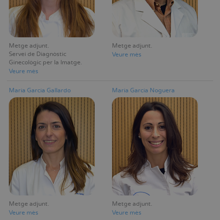
Metge adjunt
Metge adjunt
Servei de Diagnòstic
Veure mès
Ginecològic per la Imatge
Veure mès
María García Gallardo
María García Noguera
Metge adjunt
Metge adjunt
Veure mès
Veure mès