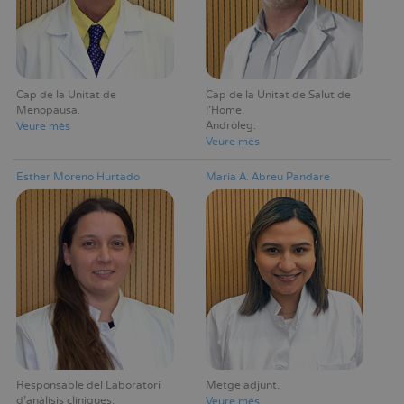
Cap de la Unitat de
Cap de la Unitat de Salut de
Menopausa
l'Home
Andròleg
Veure mès
Veure mès
Esther Moreno Hurtado
Maria A. Abreu Pandare
Responsable del Laboratori
Metge adjunt
d'anàlisis clíniques
Veure mès