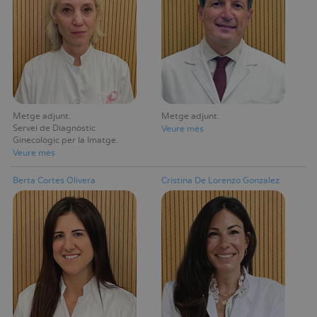
Metge adjunt
Metge adjunt
Servei de Diagnòstic
Veure mès
Ginecològic per la Imatge
Veure mès
Berta Cortes Olivera
Cristina De Lorenzo Gonzalez