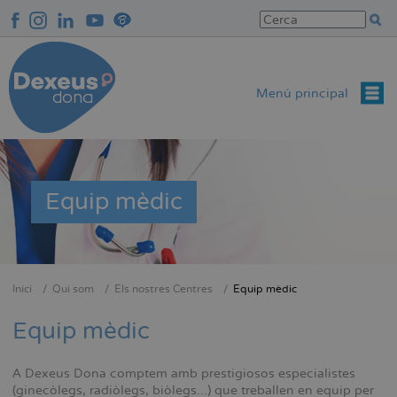
Vés
al
contingut
Menú principal
Equip mèdic
Inici
Qui som
Els nostres Centres
Equip mèdic
Fil
d'Ariadna
Equip mèdic
A Dexeus Dona comptem amb prestigiosos especialistes
(ginecòlegs, radiòlegs, biòlegs...) que treballen en equip per