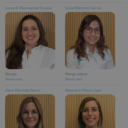
Laura A. Manosalvas Escovar
Sonia Martínez García
Metge
Metge adjunt
Veure mès
Veure mès
Clara Martínez Saura
Alejandra Matos Ugas