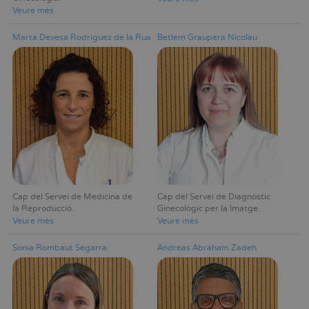
Veure mès
Marta Devesa Rodríguez de la Rua
Betlem Graupera Nicolau
Cap del Servei de Medicina de
Cap del Servei de Diagnòstic
la Reproducció
Ginecològic per la Imatge
Veure mès
Veure mès
Sonia Rombaut Segarra
Andreas Abraham Zadeh