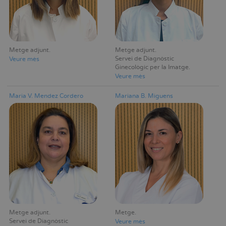
Metge adjunt
Metge adjunt
Servei de Diagnòstic
Veure mès
Ginecològic per la Imatge
Veure mès
Maria V. Mendez Cordero
Mariana B. Miguens
Metge adjunt
Metge
Servei de Diagnòstic
Veure mès