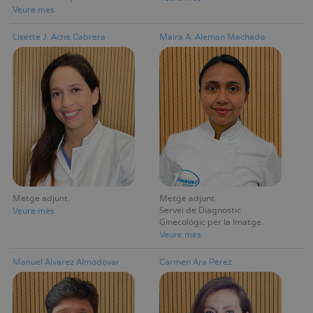
Veure mès
Lisette J. Aché Cabrera
Maira A. Aleman Machado
Metge adjunt
Metge adjunt
Servei de Diagnòstic
Veure mès
Ginecològic per la Imatge
Veure mès
Manuel Álvarez Almodóvar
Carmen Ara Pérez