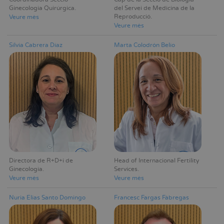
Ginecologia Quirúrgica
del Servei de Medicina de la
Reproducció
Veure mès
Veure mès
Silvia Cabrera Díaz
Marta Colodrón Belío
Directora de R+D+i de
Head of Internacional Fertility
Ginecologia
Services
Veure mès
Veure mès
Nuria Elias Santo Domingo
Francesc Fargas Fàbregas