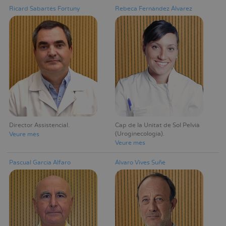
Ricard Sabartés Fortuny
Rebeca Fernández Álvarez
Director Assistencial
Cap de la Unitat de Sol Pelvià
(Uroginecologia)
Veure mès
Veure mès
Pascual García Alfaro
Álvaro Vives Suñé