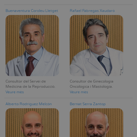
Buenaventura Coroleu Lletget
Rafael Fábregas Xaudaró
Consultor del Servei de
Consultor de Ginecologia
Medicina de la Reproducció
Oncològica i Mastologia
Veure mès
Veure mès
Alberto Rodríguez Melcón
Bernat Serra Zantop