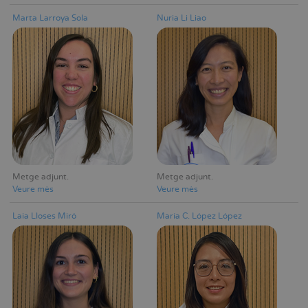
Marta Larroya Sola
Nuria Li Liao
Metge adjunt
Metge adjunt
Veure mès
Veure mès
Laia Lloses Miró
María C. López López