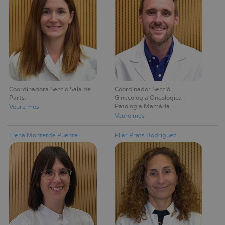
Coordinadora Secció Sala de
Coordinador Secció
Parts
Ginecología Oncològica i
Patologia Mamària
Veure mès
Veure mès
Elena Monterde Puente
Pilar Prats Rodríguez