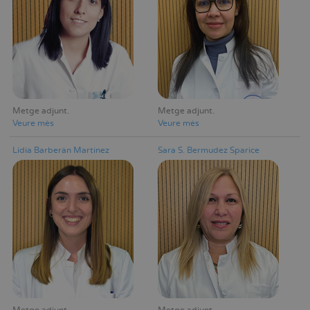
Metge adjunt
Metge adjunt
Veure mès
Veure mès
Lidia Barberán Martínez
Sara S. Bermudez Sparice