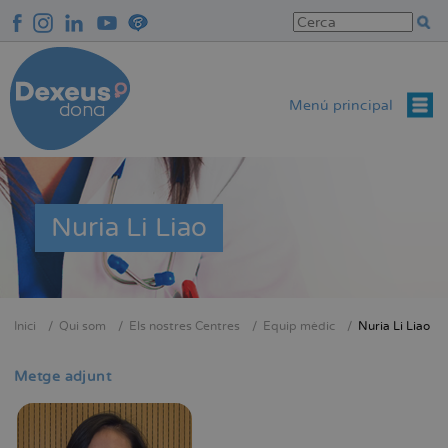
Vés
al
contingut
Menú principal
Nuria Li Liao
Inici
Qui som
Els nostres Centres
Equip mèdic
Nuria Li Liao
Fil
d'Ariadna
Metge adjunt