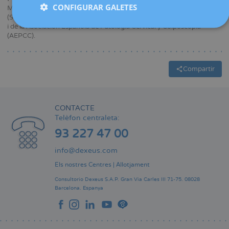
CONFIGURAR GALETES
Membre de la Sociedad Española de Ginecología y Obstetricia
(SEGO), de la Sociedad Catalana de Obstetricia y Ginecología (SCOG)
i de la Asociación Española de Patología Cervical y Colposcopia
(AEPCC).
Compartir
CONTACTE
Telèfon centraleta:
93 227 47 00
info@dexeus.com
Els nostres Centres
|
Allotjament
Consultorio Dexeus S.A.P.
Gran Via Carles III 71-75.
08028
Barcelona.
Espanya