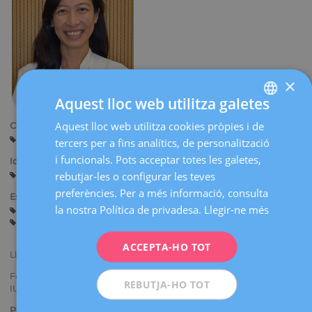
×
Aquest lloc web utilitza galetes
Aquest lloc web utilitza cookies pròpies i de
SPANISH
Centres:
Barcelona
Sant Cugat
Midlife (Barcelona)
tercers per a fins analítics, de personalització
CATALÀ
i funcionals. Pots acceptar totes les galetes,
Idiomes:
ENGLISH
rebutjar-les o configurar les teves
Castellà
Català
Anglès
preferències. Per a més informació, consulta
FRENCH
Especialitats:
la nostra Política de privadesa.
Llegir-ne més
Ginecologia General
Patologia del Tracte Genital Inferior
DEUTSCH
Embaràs i Part
ITALIANO
ACCEPTA-HO TOT
Llicenciada en Medicina i Cirurgia per la Universitat de Barcelona(UB).
ESPAÑOL
Formació com a metge intern resident en Ginecologia i Obstetríciaen
REBUTJA-HO TOT
IU Quirón.
Pertinença a societats mèdiques i / o científiques: