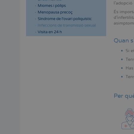
l'adopció
Miomes i pòlips
És import
Menopausa precoç
d'infertil
Síndrome de l'ovari poliquístic
asimptomà
Infeccions de transmissió sexual
Visita en 24 h
Quan s'
Si e
Tens
Has 
Tens
Per què