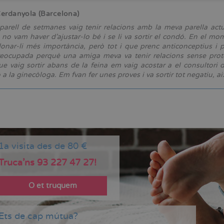
Cerdanyola (Barcelona)
parell de setmanes vaig tenir relacions amb la meva parella actu
 no vam haver d'ajustar-lo bé i se li va sortir el condó. En el mom
onar-li més importància, però tot i que prenc anticonceptius i
eocupada perquè una amiga meva va tenir relacions sense protec
ue vaig sortir abans de la feina em vaig acostar a el consultori 
 a la ginecòloga. Em fvan fer unes proves i va sortir tot negatiu, a
1a visita des de 80 €
Truca'ns 93 227 47 27!
O et truquem
Ets de cap mútua?