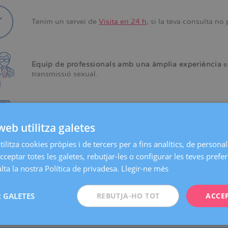
Tenim un servei de
Visita en 24 h
, si la teva consulta no 
Equip de professionals amb una àmplia experiència
e
transmissió sexual.
Els nostres
protocols mèdics propis
ens permeten reacc
patologia.
web utilitza galetes
ilitza cookies pròpies i de tercers per a fins analítics, de personali
cceptar totes les galetes, rebutjar-les o configurar les teves prefe
Atenció mèdica en circuit integrat
: els diagnòstics, el
ta la nostra Política de privadesa.
Llegir-ne més
fan a les mateixes instal·lacions i de manera centralitzad
 GALETES
REBUTJA-HO TOT
ACCE
oni