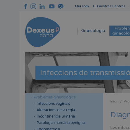
Vés
Qui som
Els nostres Centres
al
Navegación
contingut
superior
cabecera
Proble
Navegación
Ginecologia
ginecolò
principal
Infeccions de transmissió
Problemes ginecològics
Menú
Menú
Inici
Pro
Infeccions vaginals
Fil
lateral
lateral
Alteracions de la regla
d'Aria
Diagn
cabecera
principal
Incontinència urinària
Patologia mamària benigna
Les infecc
Endometriosi