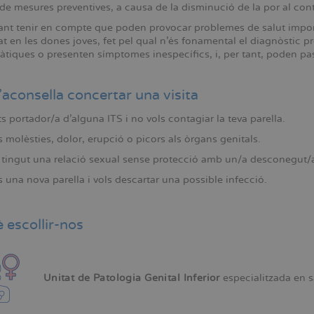
 de mesures preventives, a causa de la disminució de la por al con
ant tenir en compte que poden provocar problemes de salut import
itat en les dones joves, fet pel qual n'és fonamental el diagnòstic
tiques o presenten símptomes inespecífics, i, per tant, poden p
aconsella concertar una visita
ts portador/a d'alguna ITS i no vols contagiar la teva parella.
 molèsties, dolor, erupció o picors als òrgans genitals.
tingut una relació sexual sense protecció amb un/a desconegut/
 una nova parella i vols descartar una possible infecció.
 escollir-nos
Unitat de Patologia Genital Inferior
especialitzada en s