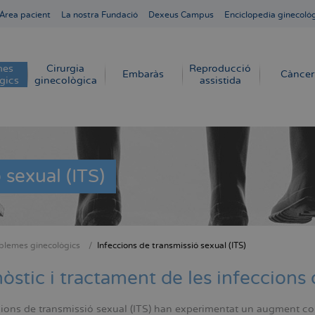
Área pacient
La nostra Fundació
Dexeus Campus
Enciclopedia ginecoló
mes
Cirurgia
Reproducció
Embaràs
Càncer
gics
ginecològica
assistida
 sexual (ITS)
blemes ginecològics
Infeccions de transmissió sexual (ITS)
dna
òstic i tractament de les infeccions 
ions de transmissió sexual (ITS) han experimentat un augment cons