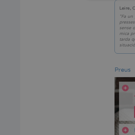
Leire, 
"Fa un 
presses
sense d
mica pr
tarda q
situació
Preus