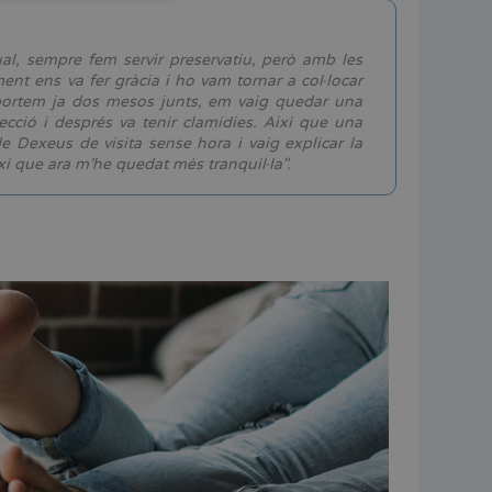
ITALIANO
ESPAÑOL
al, sempre fem servir preservatiu, però amb les
ent ens va fer gràcia i ho vam tornar a col·locar
 portem ja dos mesos junts, em vaig quedar una
ció i després va tenir clamídies. Així que una
de Dexeus de visita sense hora i vaig explicar la
ixí que ara m'he quedat més tranquil·la".