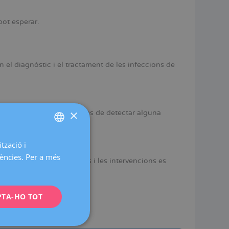
pot esperar.
n el diagnòstic i el tractament de les infeccions de
×
ionar amb rapidesa en cas de detectar alguna
tzació i
SPANISH
rències. Per a més
s tractaments, les consultes i les intervencions es
CATALÀ
a.
ENGLISH
PTA-HO TOT
FRENCH
DEUTSCH