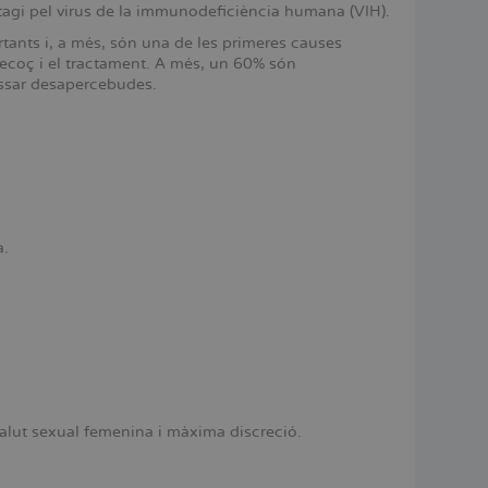
tagi pel virus de la immunodeficiència humana (VIH).
ants i, a més, són una de les primeres causes
 precoç i el tractament. A més, un 60% són
assar desapercebudes.
a.
alut sexual femenina i màxima discreció.