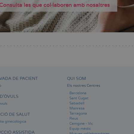
Consulta les que col·laboren amb nosaltres
VADA DE PACIENT
QUI SOM
ó
Els nostres Centres
Barcelona
D'ÒVULS
Sant Cugat
Sabadell
òvuls
Manresa
Tarragona
CIÓ DE SALUT
Reus
ia ginecològica
Cemgine - Vic
Equip mèdic
CCIÓ ASSISTIDA
Mútues col·laboradores