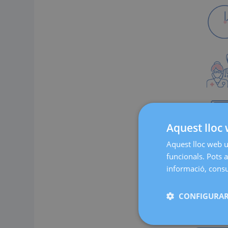
Aquest lloc 
Aquest lloc web ut
funcionals. Pots a
informació, consul
CONFIGURAR
Testim