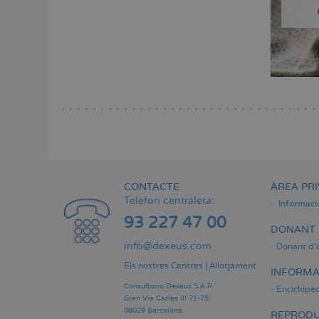
CONTACTE
ÀREA PRI
Telèfon centraleta:
Informaci
93 227 47 00
DONANT 
info@dexeus.com
Donant d'
Els nostres Centres
|
Allotjament
INFORMA
Consultorio Dexeus S.A.P.
Enciclopèd
Gran Via Carles III 71-75.
08028 Barcelona.
REPRODU