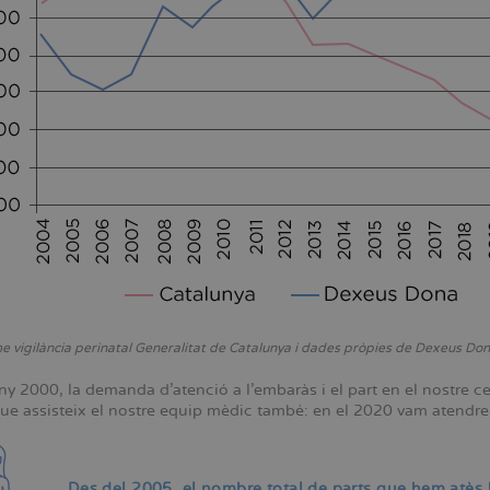
me vigilància perinatal Generalitat de Catalunya i dades pròpies de Dexeus Don
ny 2000, la demanda d'atenció a l'embaràs i el part en el nostre c
que assisteix el nostre equip mèdic també: en el 2020 vam atendre 
Des del 2005, el nombre total de parts que hem atè