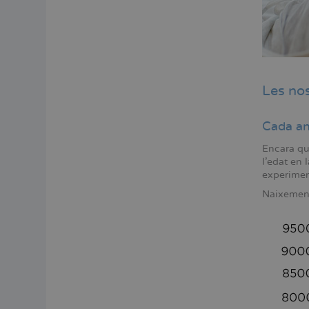
Les nos
Cada an
Encara que
l'edat en 
experiment
Naixement