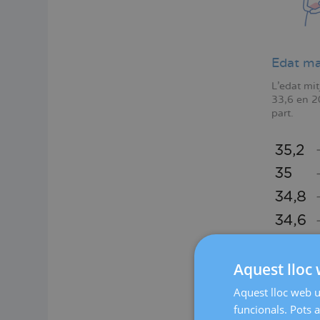
Edat ma
L'edat mi
33,6 en 2
part.
Aquest lloc 
Aquest lloc web ut
funcionals. Pots a