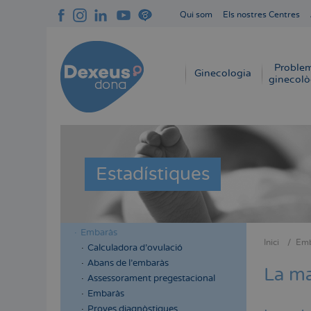
Vés
Qui som
Els nostres Centres
al
Navegación
contingut
superior
cabecera
Proble
Navegación
Ginecologia
ginecolò
principal
Estadístiques
Embaràs
Menú
Menú
Inici
Emb
Calculadora d'ovulació
Fil
lateral
lateral
Abans de l'embaràs
d'Aria
La ma
cabecera
principal
Assessorament pregestacional
Embaràs
Proves diagnòstiques