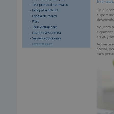
Introd
Test prenatal no invasiu
En el nost
Ecografia 4D-5D
suport mè
Escola de mares
desenvolup
Part
Aquesta ma
Tour virtual part
significat
Lactància Materna
en augmen
Serveis addicionals
Aquesta a
Estadístiques
social, pe
més perso