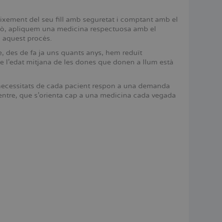
aixement del seu fill amb seguretat i comptant amb el
això, apliquem una medicina respectuosa amb el
n aquest procés.
e, des de fa ja uns quants anys, hem reduït
que l'edat mitjana de les dones que donen a llum està
necessitats de cada pacient respon a una demanda
 centre, que s'orienta cap a una medicina cada vegada