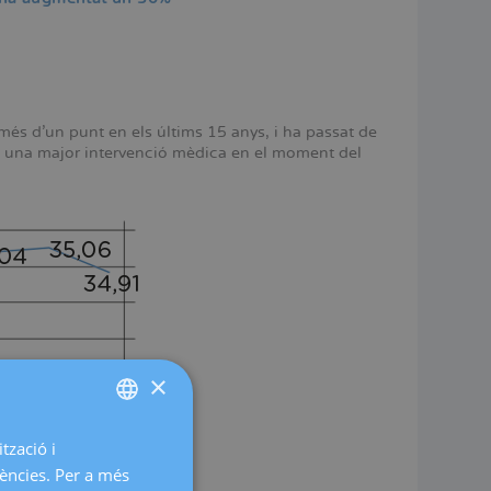
és d'un punt en els últims 15 anys, i ha passat de
en una major intervenció mèdica en el moment del
×
tzació i
SPANISH
rències. Per a més
CATALÀ