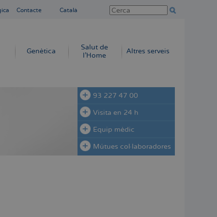
gica
Contacte
Català
Salut de
Genètica
Altres serveis
l'Home
93 227 47 00
Visita en 24 h
Equip mèdic
Mútues col·laboradores