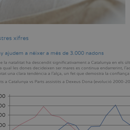
tres xifres
y ajudem a néixer a més de 3.000 nadons
 la natalitat ha descendit significativament a Catalunya en els últi
la qual les dones decideixen ser mares es continua endarrerint, l'ac
at una clara tendència a l'alça, un fet que demostra la confiança
s a Catalunya vs Parts assistits a Dexeus Dona (evolució 2000-20