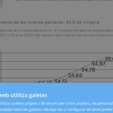
terna de les nostres pacients: 34,9 de mitjana
tjana de les nostres pacients en el moment del part ha augmentat m
007 a 34,9 en 2020. No obstant això, aquest fet no s'ha traduït 
web utilitza galetes
ilitza cookies pròpies i de tercers per a fins analítics, de personali
cceptar totes les galetes, rebutjar-les o configurar les teves prefe