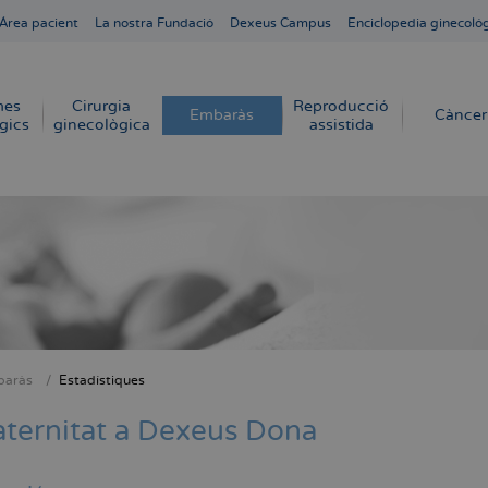
Área pacient
La nostra Fundació
Dexeus Campus
Enciclopedia ginecoló
mes
Cirurgia
Reproducció
Embaràs
Càncer
gics
ginecològica
assistida
aràs
Estadístiques
dna
ternitat a Dexeus Dona