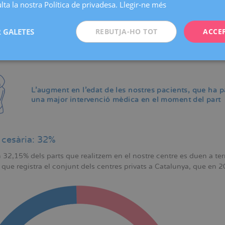
ta la nostra Política de privadesa.
Llegir-ne més
 GALETES
REBUTJA-HO TOT
ACCE
L'augment en l'edat de les nostres pacients, que ha 
una major intervenció mèdica en el moment del part
 cesària: 32%
32,15% dels parts que realitzem en el nostre centre es duen a term
 que registra el conjunt dels centres privats a Catalunya, que en 