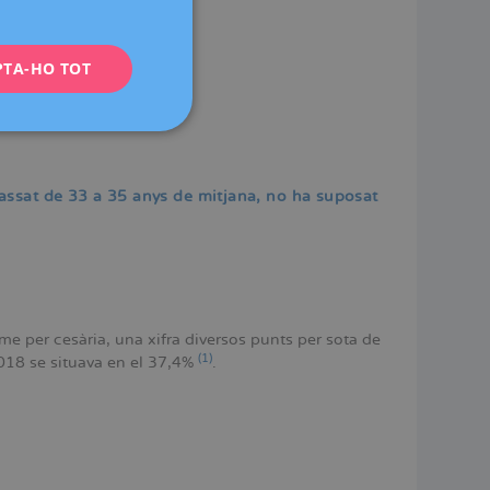
ENGLISH
PTA-HO TOT
FRENCH
DEUTSCH
ITALIANO
ESPAÑOL
passat de 33 a 35 anys de mitjana, no ha suposat
e per cesària, una xifra diversos punts per sota de
(1)
2018 se situava en el 37,4%
.