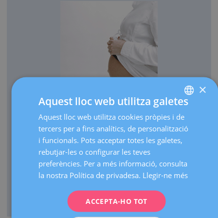
×
Aquest lloc web utilitza galetes
OBSTETRÍCIA
Aquest lloc web utilitza cookies pròpies i de
SPANISH
Cada any portem al món més de 3.000 nadons.
tercers per a fins analítics, de personalització
CATALÀ
Realitzem més de 30.000 ecografies d'embaràs a l'any.
i funcionals. Pots acceptar totes les galetes,
ENGLISH
rebutjar-les o configurar les teves
Com a centre de referència, fem més de 3.000 visites
preferències. Per a més informació, consulta
d'embarassos d'alt risc a l'any.
FRENCH
la nostra Política de privadesa.
Llegir-ne més
Comptem amb una UCI neonatal de nivell III que atén
DEUTSCH
naixements de prematurs extrems de qualsevol edat
ITALIANO
gestacional.
ACCEPTA-HO TOT
ESPAÑOL