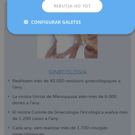
REBUTJA-HO TOT
CONFIGURAR GALETES
GINECOLOGIA
Realitzem més de 40.000 revisions ginecològiques a
l'any.
La nostra Unitat de Menopausa atén més de 6.000
dones a l'any.
El nostre Comitè de Ginecologia Oncològica avalua més
de 1.200 casos a l'any.
Cada any, vam realitzar més de 1.700 cirurgies
ginecològiques.