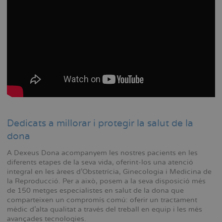
Dedicats a millorar i protegir la salut de la
dona
A Dexeus Dona acompanyem les nostres pacients en les
diferents etapes de la seva vida, oferint-los una atenció
integral en les àrees d'Obstetrícia, Ginecologia i Medicina de
la Reproducció. Per a això, posem a la seva disposició més
de 150 metges especialistes en salut de la dona que
comparteixen un compromís comú: oferir un tractament
mèdic d'alta qualitat a través del treball en equip i les més
avançades tecnologies.