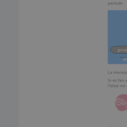
període.
La menopau
Si es fan
l’atzar no