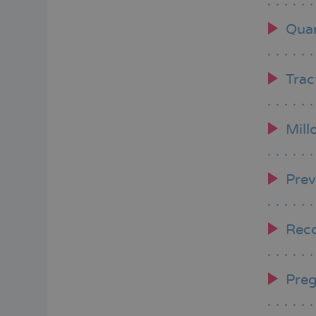
Quan
Tra
Mill
Prev
Reco
Preg