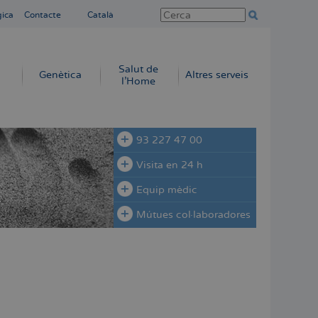
gica
Contacte
Català
Salut de
Genètica
Altres serveis
l'Home
93 227 47 00
Visita en 24 h
Equip mèdic
Mútues col·laboradores