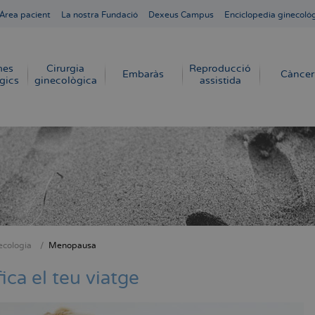
Área pacient
La nostra Fundació
Dexeus Campus
Enciclopedia ginecoló
mes
Cirurgia
Reproducció
Embaràs
Càncer
gics
ginecològica
assistida
ecologia
Menopausa
dna
fica el teu viatge