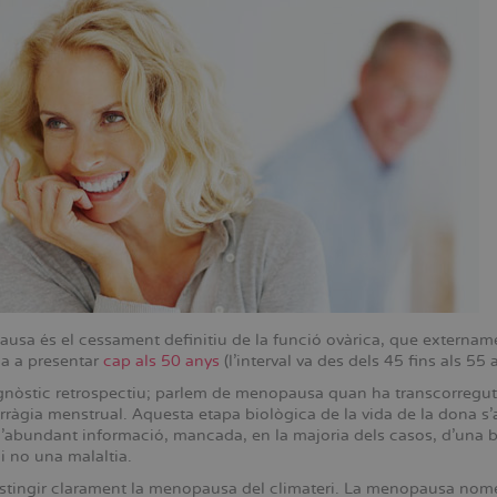
sa és el cessament definitiu de la funció ovàrica, que externamen
a a presentar
cap als 50 anys
(l’interval va des dels 45 fins als 55 
gnòstic retrospectiu; parlem de menopausa quan ha transcorregut u
ràgia menstrual. Aquesta etapa biològica de la vida de la dona s
l’abundant informació, mancada, en la majoria dels casos, d’una b
i no una malaltia.
istingir clarament la menopausa del climateri. La menopausa només