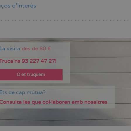
aços d'interès
1a visita
des de 80 €
Truca'ns 93 227 47 27!
O et truquem
Ets de cap mútua?
Consulta les que col·laboren amb nosaltres