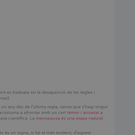
t es tradueix en la desaparició de les regles i
anys).
n any des de l’última regla, sense que s’hagi tingut
’acostuma a afrontar amb un cert
temor i ansietat
a
ase científica. La
menopausa és una etapa natural
 és un signe, si bé el més evident, d’aquest