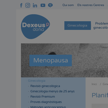
Vés
Qui som
Els nostres Centres
al
Navegación
contingut
superior
cabecera
Proble
Navegación
Ginecologia
ginecolò
principal
Menopausa
Ginecologia
Menú
Menú
Inici
Gin
Revisió ginecològica
Fil
lateral
lateral
Ginecologia menys de 25 anys
d'Aria
Plani
cabecera
principal
Revisió Premium
Proves diagnòstiques
Mètodes anticonceptius