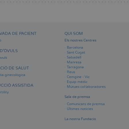
VADA DE PACIENT
QUI SOM
ó
Els nostres Centres
Barcelona
D'ÒVULS
Sant Cugat
Sabadell
òvuls
Manresa
Tarragona
CIÓ DE SALUT
Reus
ia ginecològica
Cemgine - Vic
Equip mèdic
CCIÓ ASSISTIDA
Mútues col·laboradores
tility
Sala de premsa
Comunicats de premsa
Últimes notícies
La nostra Fundació