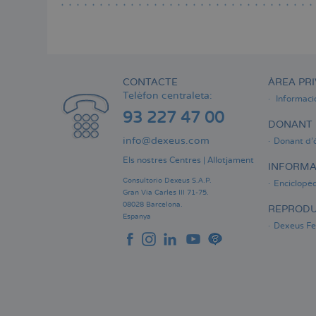
CONTACTE
ÀREA PRI
Telèfon centraleta:
Informaci
93 227 47 00
DONANT 
info@dexeus.com
Donant d'
Els nostres Centres
|
Allotjament
INFORMA
Consultorio Dexeus S.A.P.
Enciclopèd
Gran Via Carles III 71-75.
08028 Barcelona.
REPRODU
Espanya
Dexeus Fer