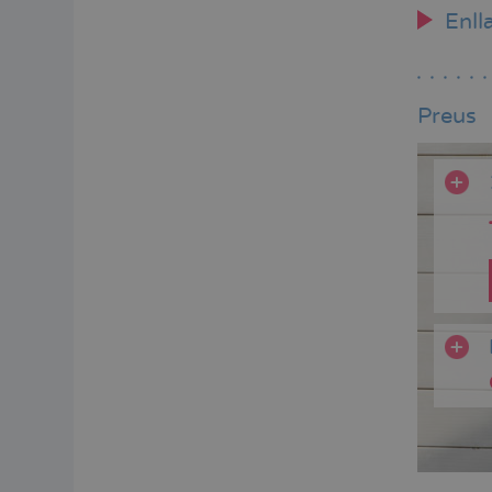
Enll
Preus