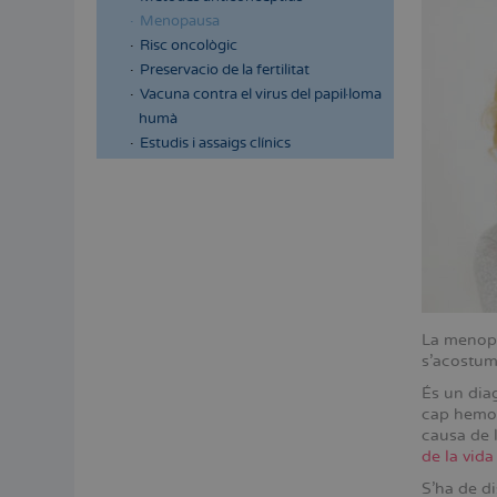
Menopausa
Risc oncològic
Preservacio de la fertilitat
Vacuna contra el virus del papil·loma
humà
Estudis i assaigs clínics
La menopau
s’acostum
És un dia
cap hemor
causa de 
de la vida
S’ha de d