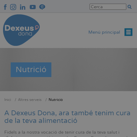
Vés
al
contingut
Menú principal
Nutrició
Inici
Altres serveis
Nutrició
Fil
d'Ariadna
A Dexeus Dona, ara també tenim cura
de la teva alimentació
Fidels a la nostra vocació de tenir cura de la teva salut i