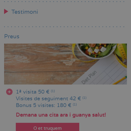
Testimoni
Preus
1ª visita 50 €
(1)
Visites de seguiment 42 €
(1)
Bonus 5 visites: 180 €
(1)
Demana una cita ara i guanya salut!
O et truquem