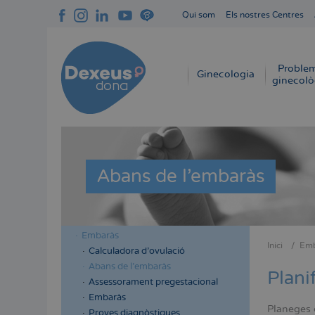
Vés
Qui som
Els nostres Centres
al
Navegación
contingut
superior
cabecera
Proble
Navegación
Ginecologia
ginecolò
principal
Abans de l'embaràs
Embaràs
Menú
Menú
Inici
Emb
Calculadora d'ovulació
Fil
lateral
lateral
Abans de l'embaràs
d'Aria
Plani
cabecera
principal
Assessorament pregestacional
Embaràs
Planeges 
Proves diagnòstiques