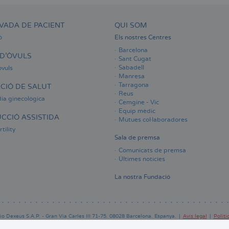
VADA DE PACIENT
QUI SOM
ó
Els nostres Centres
Barcelona
D'ÒVULS
Sant Cugat
Sabadell
òvuls
Manresa
Tarragona
CIÓ DE SALUT
Reus
ia ginecològica
Cemgine - Vic
Equip mèdic
CCIÓ ASSISTIDA
Mútues col·laboradores
tility
Sala de premsa
Comunicats de premsa
Últimes notícies
La nostra Fundació
o Dexeus S.A.P. - Gran Via Carles III 71-75. 08028 Barcelona. Espanya.
Avís legal
Políti
Pie