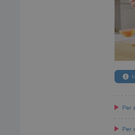
E
Per 
Per 