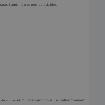
baràs i amb hàbits més saludables
.
r-te sobre
les millors condicions i el millor moment