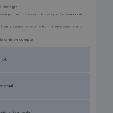
i biològic
.
onseguir les millors condicions per l’embaràs i el
l
per a assegurar que ni tu ni la teva parella sou
.
de tenir en compte
:
hol.
nstrual.
patitis B i rubèola.