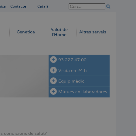
gica
Contacte
Català
Salut de
Genètica
Altres serveis
l'Home
93 227 47 00
Visita en 24 h
Equip mèdic
Mútues col·laboradores
rs condicions de salut?