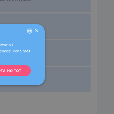
×
tzació i
SPANISH
rències. Per a més
CATALÀ
ENGLISH
PTA-HO TOT
FRENCH
DEUTSCH
ITALIANO
ESPAÑOL