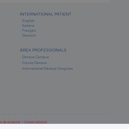
INTERNATIONAL PATIENT
English
Italiano
Français
Deutsch
ÀREA PROFESSIONALS
Dexeus Campus
Cursos Dexeus
International Dexeus Congress
ca de privacitat
Consell editorial