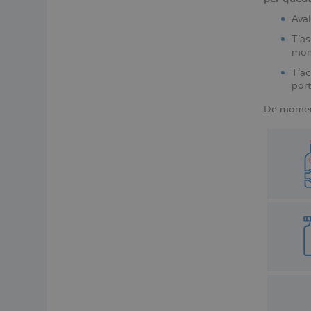
Aval
T’as
mom
T'ac
port
De moment