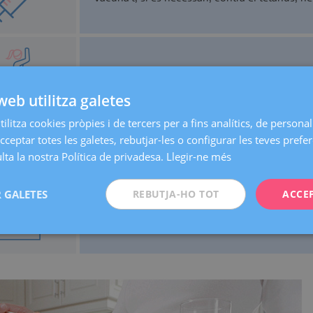
Practica una activitat física adequada.
web utilitza galetes
ilitza cookies pròpies i de tercers per a fins analítics, de personali
cceptar totes les galetes, rebutjar-les o configurar les teves prefe
Controla el pes i la dieta.
ta la nostra Política de privadesa.
Llegir-ne més
 GALETES
REBUTJA-HO TOT
ACCE
Demana hora per a una visita amb nosaltres.