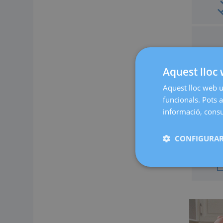
Aquest lloc 
Aquest lloc web ut
funcionals. Pots a
informació, consul
CONFIGURAR