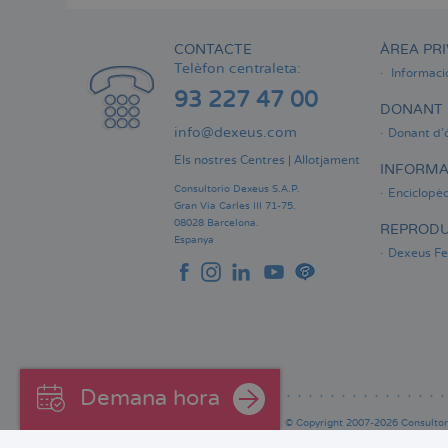
CONTACTE
ÀREA PRI
Telèfon centraleta:
Informaci
93 227 47 00
DONANT 
info@dexeus.com
Donant d'
Els nostres Centres
|
Allotjament
INFORMA
Consultorio Dexeus S.A.P.
Enciclopèd
Gran Via Carles III 71-75.
08028 Barcelona.
REPRODU
Espanya
Dexeus Fer
Demana hora
© Copyright 2007-2026 Consultori