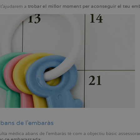
i t'ajudarem a
trobar el millor moment per aconseguir el teu em
abans de l'embaràs
lta mèdica abans de l'embaràs té com a objectiu bàsic assessora
ar-te embarassada
: