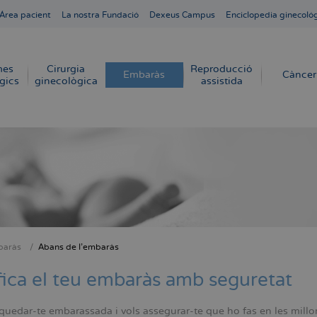
Área pacient
La nostra Fundació
Dexeus Campus
Enciclopedia ginecoló
mes
Cirurgia
Reproducció
Embaràs
Càncer
gics
ginecològica
assistida
aràs
Abans de l'embaràs
dna
fica el teu embaràs amb seguretat
quedar-te embarassada i vols assegurar-te que ho fas en les millo