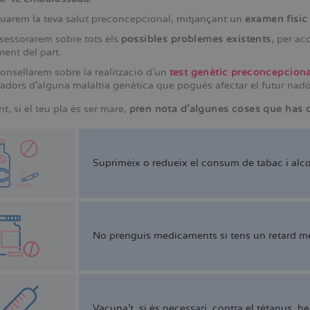
uarem la teva salut preconcepcional, mitjançant un
examen físic 
sessorarem sobre tots els
possibles problemes existents
, per ac
ent del part.
onsellarem sobre la realització d'un
test genètic preconcepciona
adors d'alguna malaltia genètica que pogués afectar el futur nadó
, si el teu pla és ser mare,
pren nota d'algunes coses que has 
Suprimeix o redueix el consum de tabac i alco
No prenguis medicaments si tens un retard me
Vacuna't, si és necessari, contra el tètanus, he