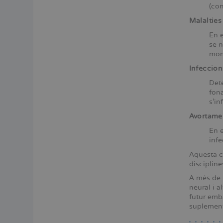
(con
Malalties
En e
se n
mom
Infeccion
Dete
fona
s'inf
Avortamen
En e
infe
Aquesta co
disciplin
A més de l
neural i 
futur emb
suplements