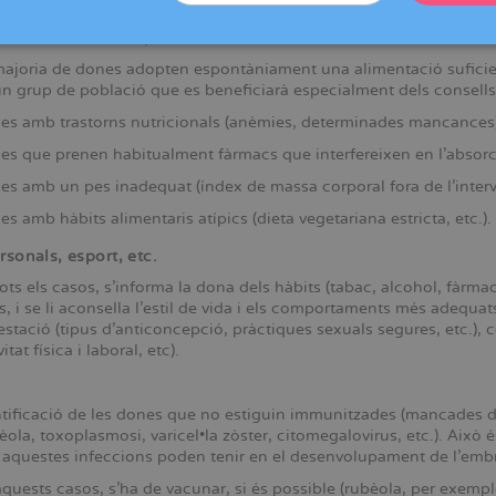
es adequat, reduir o suprimir el consum de tabac, begudes alcohò
entació variada i equilibrada.
ajoria de dones adopten espontàniament una alimentació suficien
n grup de població que es beneficiarà especialment dels consells 
es amb trastorns nutricionals (anèmies, determinades mancances
s que prenen habitualment fàrmacs que interfereixen en l’absorció
s amb un pes inadequat (índex de massa corporal fora de l’interva
s amb hàbits alimentaris atípics (dieta vegetariana estricta, etc.).
rsonals, esport, etc.
ots els casos, s’informa la dona dels hàbits (tabac, alcohol, fàrmac
s, i se li aconsella l’estil de vida i els comportaments més adequat
estació (tipus d’anticoncepció, pràctiques sexuals segures, etc.), 
vitat física i laboral, etc).
tificació de les dones que no estiguin immunitzades (mancades d
èola, toxoplasmosi, varicel•la zòster, citomegalovirus, etc.). Això
aquestes infeccions poden tenir en el desenvolupament de l’embri
quests casos, s’ha de vacunar, si és possible (rubèola, per exempl