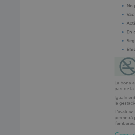
Menú
No 
lateral
Vacu
principal
Acti
En c
Seg
Efe
La bona e
part de la
Igualment,
la gestaci
L’avaluaci
permetrà p
l’embaràs