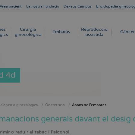
Área pacient
La nostra Fundació
Dexeus Campus
Enciclopedia ginecoló
mes
Cirurgia
Reproducció
Embaràs
Càncer
gics
ginecològica
assistida
d 4d
iclopèdia ginecològica
Obstetrícia
Abans de l'embaràs
dna
anacions generals davant el desig 
imir o reduir el tabac i l’alcohol.