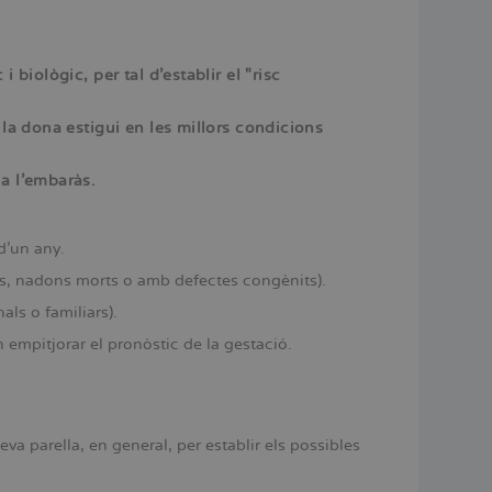
biològic, per tal d’establir el "risc
 la dona estigui en les millors condicions
 a l’embaràs.
d’un any.
s, nadons morts o amb defectes congènits).
ls o familiars).
mpitjorar el pronòstic de la gestació.
eva parella, en general, per establir els possibles