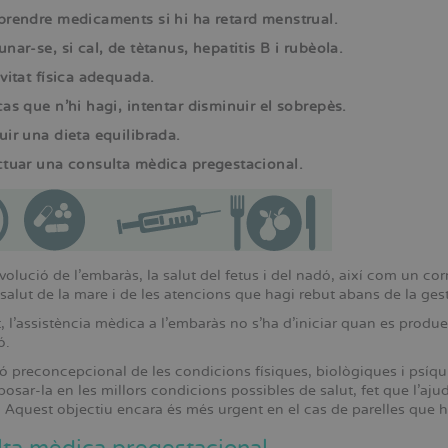
prendre medicaments si hi ha retard menstrual.
nar-se, si cal, de tètanus, hepatitis B i rubèola.
vitat física adequada.
as que n’hi hagi, intentar disminuir el sobrepès.
uir una dieta equilibrada.
ctuar una consulta mèdica pregestacional.
volució de l’embaràs, la salut del fetus i del nadó, així com un 
 salut de la mare i de les atencions que hagi rebut abans de la ges
 l’assistència mèdica a l’embaràs no s’ha d’iniciar quan es produe
ó.
ó preconcepcional de les condicions físiques, biològiques i psíqu
osar-la en les millors condicions possibles de salut, fet que l’ajud
. Aquest objectiu encara és més urgent en el cas de parelles que 