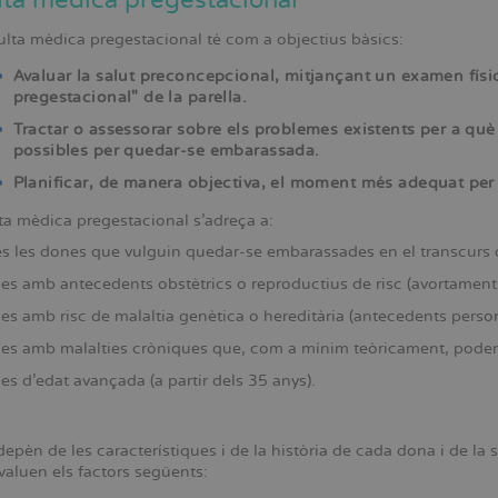
ta mèdica pregestacional
lta mèdica pregestacional té com a objectius bàsics:
Avaluar la salut preconcepcional, mitjançant un examen físic i 
pregestacional" de la parella.
Tractar o assessorar sobre els problemes existents per a què
possibles per quedar-se embarassada.
Planificar, de manera objectiva, el moment més adequat per
ta mèdica pregestacional s’adreça a:
s les dones que vulguin quedar-se embarassades en el transcurs 
s amb antecedents obstètrics o reproductius de risc (avortament
s amb risc de malaltia genètica o hereditària (antecedents persona
s amb malalties cròniques que, com a mínim teòricament, poden e
s d’edat avançada (a partir dels 35 anys).
depèn de les característiques i de la història de cada dona i de la s
avaluen els factors següents: