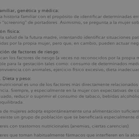
familiar, genética y médica:
la historia familiar con el propósito de identificar determinadas e
o “screening” de portadores. Asimismo, se pregunta a la mujer so
ón física:
 la salud de la futura madre, intentando identificar situaciones p
idas por la propia mujer, pero que, en cambio, pueden actuar ne
ación de factores de riesgo:
fican los factores de riesgo (a veces no reconocidos por la propi
ble para la gestación tales como: consumo de determinados medic
onvivencia con animales, ejercicio físico excesivo, dieta inadecuada
. Dieta y peso:
nutricional es uno de los factores más directamente relacionados 
cia. Siempre, y especialmente en la mujer con expectativas de c
uado, reducir o suprimir el consumo de tabaco, bebidas alcohóli
equilibrada.
a de mujeres adopta espontáneamente una alimentación suficiente
existe un grupo de población que se beneficiará especialmente de
res con trastornos nutricionales (anemias, ciertas carencias).
res que toman habitualmente fármacos que interfieren en la absor