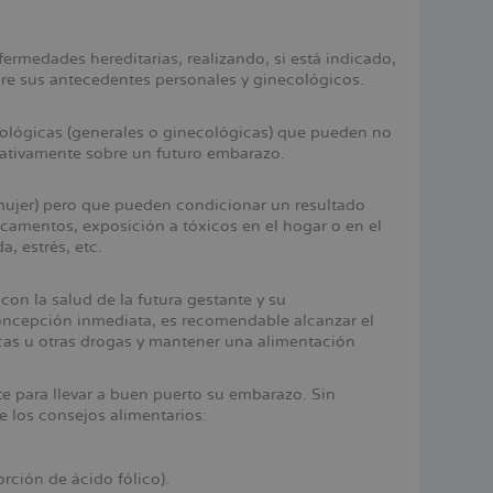
nfermedades hereditarias, realizando, si está indicado,
bre sus antecedentes personales y ginecológicos.
atológicas (generales o ginecológicas) que pueden no
gativamente sobre un futuro embarazo.
a mujer) pero que pueden condicionar un resultado
amentos, exposición a tóxicos en el hogar o en el
, estrés, etc.
con la salud de la futura gestante y su
oncepción inmediata, es recomendable alcanzar el
cas u otras drogas y mantener una alimentación
 para llevar a buen puerto su embarazo. Sin
 los consejos alimentarios:
ción de ácido fólico).