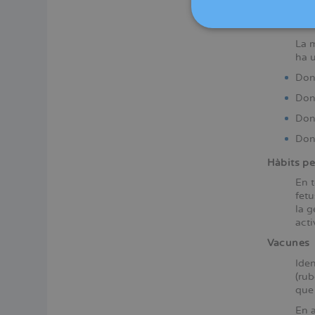
el p
alim
La m
ha u
Don
Done
Done
Done
Hàbits pe
En t
fetu
la g
acti
Vacunes
Iden
(rub
que 
En a