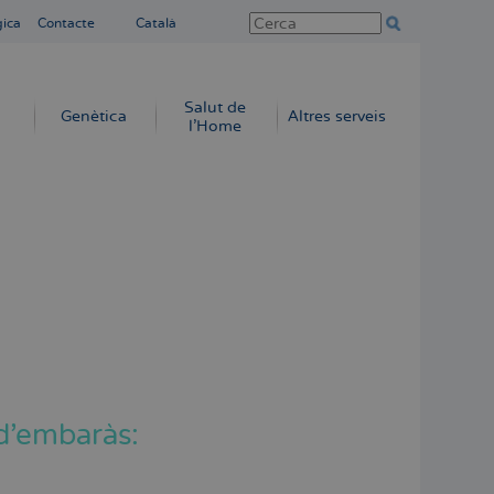
gica
Contacte
Català
Salut de
Genètica
Altres serveis
l'Home
d’embaràs: