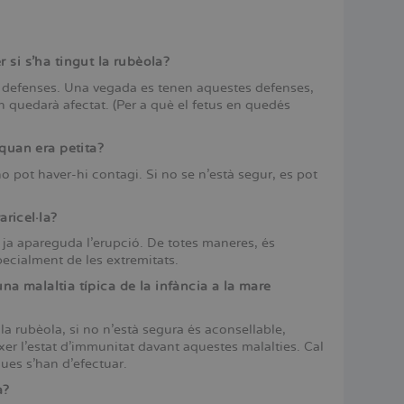
si s’ha tingut la rubèola?
rir defenses. Una vegada es tenen aquestes defenses,
n quedarà afectat. (Per a què el fetus en quedés
quan era petita?
no pot haver-hi contagi. Si no se n’està segur, es pot
aricel·la?
a ja apareguda l’erupció. De totes maneres, és
pecialment de les extremitats.
una malaltia típica de la infància a la mare
la rubèola, si no n’està segura és aconsellable,
er l’estat d’immunitat davant aquestes malalties. Cal
ues s’han d’efectuar.
a?