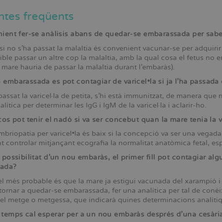
ntes freqüents
ient fer-se anàlisis abans de quedar-se embarassada per saber 
 si no s’ha passat la malaltia és convenient vacunar-se per adqui
ble passar un altre cop la malaltia, amb la qual cosa el fetus no e
a mare hauria de passar la malaltia durant l’embaràs).
embarassada es pot contagiar de varicel•la si ja l’ha passada 
 passat la varicel·la de petita, s’hi està immunitzat, de manera que 
alítica per determinar les IgG i IgM de la varicel·la i aclarir-ho.
cos pot tenir el nadó si va ser concebut quan la mare tenia la v
embriopatia per varicel•la és baix si la concepció va ser una vegad
 controlar mitjançant ecografia la normalitat anatòmica fetal, es
 possibilitat d’un nou embaràs, el primer fill pot contagiar alg
ada?
el més probable és que la mare ja estigui vacunada del xarampió i 
ornar a quedar-se embarassada, fer una analítica per tal de conèix
 el metge o metgessa, que indicarà quines determinacions analítiq
temps cal esperar per a un nou embaràs després d’una cesàri