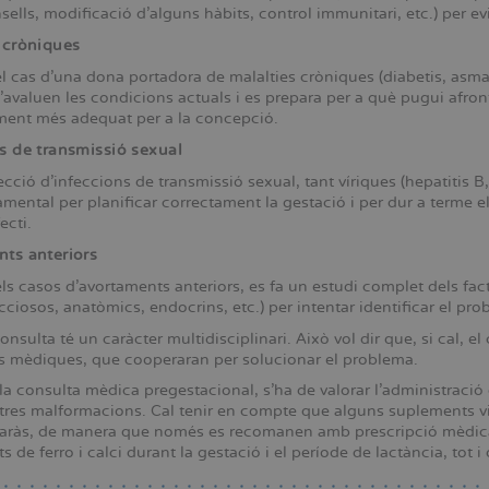
sells, modificació d’alguns hàbits, control immunitari, etc.) per evi
 cròniques
l cas d’una dona portadora de malalties cròniques (diabetis, asma, e
’avaluen les condicions actuals i es prepara per a què pugui afron
ent més adequat per a la concepció.
s de transmissió sexual
cció d’infeccions de transmissió sexual, tant víriques (hepatitis B,
mental per planificar correctament la gestació i per dur a terme e
ecti.
ts anteriors
ls casos d’avortaments anteriors, es fa un estudi complet dels facto
cciosos, anatòmics, endocrins, etc.) per intentar identificar el pr
nsulta té un caràcter multidisciplinari. Això vol dir que, si cal, el
es mèdiques, que cooperaran per solucionar el problema.
a consulta mèdica pregestacional, s’ha de valorar l’administració d
altres malformacions. Cal tenir en compte que alguns suplements v
aràs, de manera que només es recomanen amb prescripció mèdica. 
 de ferro i calci durant la gestació i el període de lactància, to