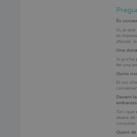
Pregu
És conven
Sí, ja que
és impossi
afectat, l
Una dona 
Si ja s’ha
fer una an
Quins ris
El risc d’
convenient
Davant la
embarass
Tot i que 
abans de t
consultar
Quant de 