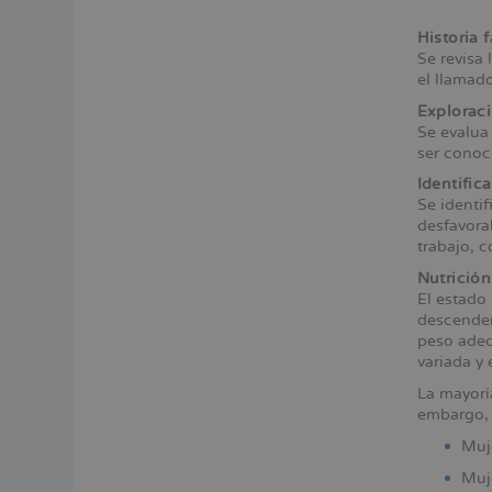
Historia 
Se revisa 
el llamad
Exploraci
Se evalua
ser conoc
Identific
Se identi
desfavora
trabajo, c
Nutrición
El estado 
descenden
peso adec
variada y 
La mayorí
embargo, 
Muje
Muje