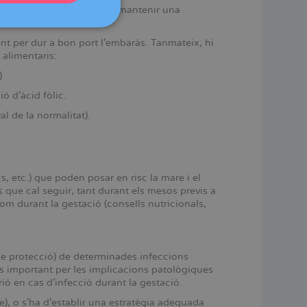
liques o altres drogues, i mantenir una
DEUTSCH
ITALIANO
t per dur a bon port l’embaràs. Tanmateix, hi
alimentaris:
ESPAÑOL
)
 d’àcid fòlic.
l de la normalitat).
s, etc.) que poden posar en risc la mare i el
s que cal seguir, tant durant els mesos previs a
com durant la gestació (consells nutricionals,
e protecció) de determinades infeccions
 és important per les implicacions patològiques
ó en cas d’infecció durant la gestació.
e), o s’ha d’establir una estratègia adequada