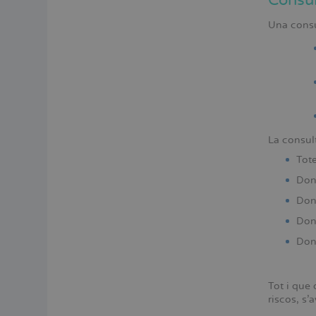
Consul
Una consu
La consul
Tote
Done
Done
Done
Done
Tot i que 
riscos, s’