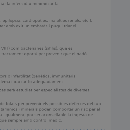
tar la infecció o minimitzar-la.
pilèpsia, cardiopaties, malalties renals, etc.),
tar amb èxit un embaràs i pugui triar el
 VIH) com bacterianes (sífilis), que és
l tractament oportú per prevenir que el nadó
rs d’infertilitat (genètics, immunitaris,
oblema i tractar-lo adequadament.
 cas serà estudiat per especialistes de diverses
e folats per prevenir els possibles defectes del tub
itamínics i minerals poden comportar un risc per al
Igualment, pot ser aconsellable la ingesta de
t i que sempre amb control mèdic.