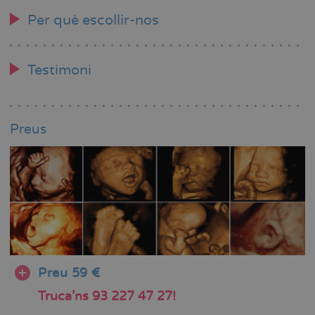
Per què escollir-nos
Testimoni
Preus
Preu 59 €
Truca'ns 93 227 47 27!