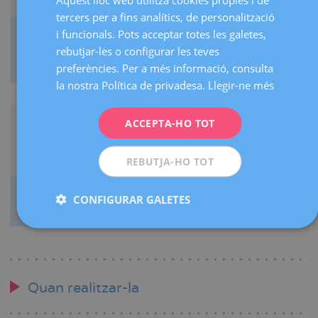
tercers per a fins analítics, de personalització
CATALÀ
i funcionals. Pots acceptar totes les galetes,
Podràs venir acompanyada i compartir l’experiència amb
ENGLISH
rebutjar-les o configurar les teves
qui tu vulguis, ja que ara l’oferim en directe per
videoconferència a la qual es podran connectar.
preferències. Per a més informació, consulta
FRENCH
la nostra Política de privadesa.
Llegir-ne més
DEUTSCH
ITALIANO
ACCEPTA-HO TOT
ESPAÑOL
REBUTJA-HO TOT
Podràs disposar del vídeo i fotos digitals al moment. A
CONFIGURAR GALETES
més, podràs triar dues d’elles per rebre-les impreses.
Quan realitzar-la