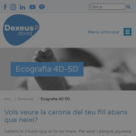
Vés
al
contingut
Menú principal
Ecografia 4D-5D
Inici
Embaràs
Ecografia 4D 5D
Fil
d'Ariadna
Vols veure la carona del teu fill abans
que neixi?
Sabem la il·lusió que et fa ser mare. Per això i perquè aquesta