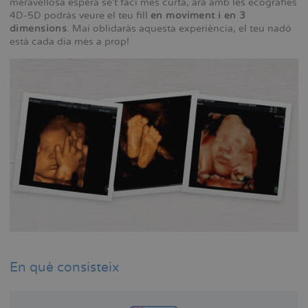
meravellosa espera se’t faci més curta, ara amb les ecografies
4D-5D podràs veure el teu fill
en moviment i en 3
dimensions
. Mai oblidaràs aquesta experiència, el teu nadó
està cada dia més a prop!
En què consisteix