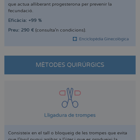
que actua alliberant progesterona per prevenir la
fecundació.
Eficàcia: +99 %
Preu: 290 €
(consulta'n condicions).
Enciclopèdia Ginecològica
MÈTODES QUIRÚRGICS
Lligadura de trompes
Consisteix en el tall o bloqueig de les trompes que evita
que l'òvul pugui arribar a l'úter i que es produeixi la