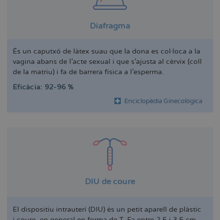
Diafragma
És un caputxó de làtex suau que la dona es col·loca a la
vagina abans de l'acte sexual i que s'ajusta al cèrvix (coll
de la matriu) i fa de barrera física a l'esperma.
Eficàcia: 92-96 %
Enciclopèdia Ginecològica
DIU de coure
El dispositiu intrauterí (DIU) és un petit aparell de plàstic
i coure, en general en forma de T. Fa entre 2,5 i 3,5 cm