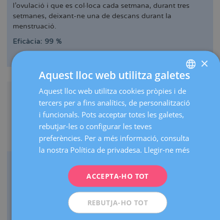
l'ovulació i que es col·loca cada setmana, durant tres
setmanes, deixant-ne una de descans durant la
menstruació.
Eficàcia: 99 %
Enciclopèdia Ginecològica
×
Aquest lloc web utilitza galetes
Aquest lloc web utilitza cookies pròpies i de
SPANISH
tercers per a fins analítics, de personalització
CATALÀ
i funcionals. Pots acceptar totes les galetes,
ENGLISH
rebutjar-les o configurar les teves
Anella vaginal
preferències. Per a més informació, consulta
FRENCH
la nostra Política de privadesa.
Llegir-ne més
DEUTSCH
És un cèrcol de plàstic, flexible i suau de 5 cm de
ITALIANO
diàmetre que es col·loca a la vagina durant tres
ACCEPTA-HO TOT
setmanes, amb un descans d'una setmana durant la
ESPAÑOL
mestruació.
REBUTJA-HO TOT
Eficàcia: 99 %