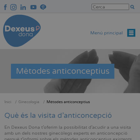
Vés
al
contingut
Menú principal
Mètodes anticonceptius
Inici
Ginecologia
Mètodes anticonceptius
Fil
d'Ariadna
Què és la visita d'anticoncepció
En Dexeus Dona t'oferim la possibilitat d'acudir a una visita
amb un dels nostres ginecòlegs experts en anticoncepció
perquè t’informi sobre els mètodes anticonceptius existents.