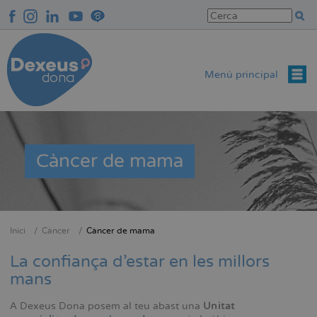
Vés
al
contingut
Menú principal
Càncer de mama
Inici
Càncer
Càncer de mama
Fil
d'Ariadna
La confiança d'estar en les millors
mans
A Dexeus Dona posem al teu abast una
Unitat