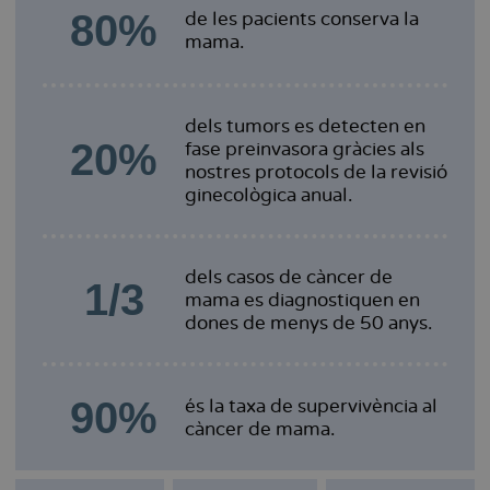
80%
de les pacients conserva la
mama.
dels tumors es detecten en
20%
fase preinvasora gràcies als
nostres protocols de la revisió
ginecològica anual.
dels casos de càncer de
1/3
mama es diagnostiquen en
dones de menys de 50 anys.
90%
és la taxa de supervivència al
càncer de mama.