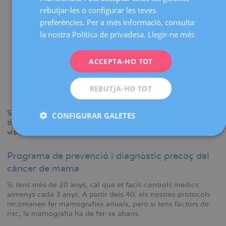
ENGLISH
rebutjar-les o configurar les teves
Canvis en textura de la pell (pell de taronja).
preferències. Per a més informació, consulta
FRENCH
Canvis de color (envermelliment de la pell).
la nostra Política de privadesa.
Llegir-ne més
DEUTSCH
Canvis en el mugró (retracció) o que et surtin
secrecions.
ITALIANO
ACCEPTA-HO TOT
Canvi en la direcció del mugró.
ESPAÑOL
Retracció de zona de pell de la mama i/o mugró.
REBUTJA-HO TOT
Vessament pel mugró.
Si tens algun d'aquests símptomes no significa que
CONFIGURAR GALETES
tinguis càncer, però et recomanem que sol·licitis una
visita al nostre centre.
Programa de prevenció i diagnòstic precoç del
càncer de mama
Si tens més de 20 anys, cal que et facis controls mèdics
almenys cada 3 anys. A partir dels 40, els nostres protocols
recomanen fer mamografies anuals, però si tens factors de
risc, la mamografia ha de fer-se abans.