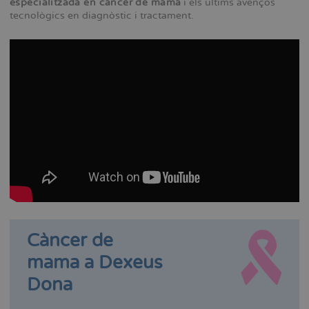
especialitzada en càncer de mama
i els últims avenços
tecnològics en diagnòstic i tractament.
Càncer de
mama a Dexeus
Dona