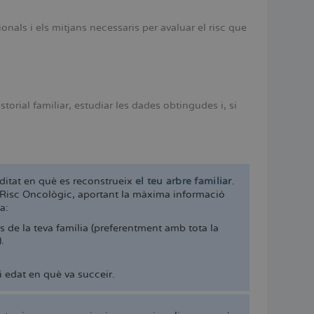
nals i els mitjans necessaris per avaluar el risc que
storial familiar, estudiar les dades obtingudes i, si
nditat en què es reconstrueix
el teu arbre familiar
.
e Risc Oncològic, aportant la màxima informació
a:
s de la teva família (preferentment amb tota la
.
i edat en què va succeir.