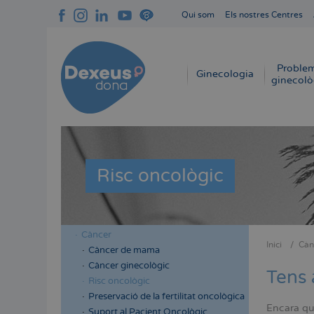
Vés
Qui som
Els nostres Centres
al
Navegación
contingut
superior
cabecera
Proble
Navegación
Ginecologia
ginecolò
principal
Risc oncològic
Càncer
Menú
Menú
Inici
Càn
Càncer de mama
Fil
lateral
lateral
Càncer ginecològic
d'Aria
Tens 
cabecera
principal
Risc oncològic
Preservació de la fertilitat oncològica
Encara qu
Suport al Pacient Oncològic