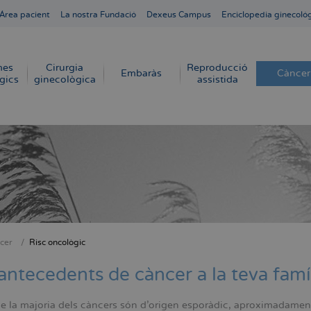
Área pacient
La nostra Fundació
Dexeus Campus
Enciclopedia ginecoló
mes
Cirurgia
Reproducció
Embaràs
Càncer
gics
ginecològica
assistida
cer
Risc oncològic
dna
antecedents de càncer a la teva famí
e la majoria dels càncers són d'origen esporàdic, aproximadamen