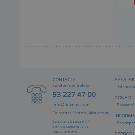
CONTACTE
ÀREA PRI
Telèfon centraleta:
Informaci
93 227 47 00
DONANT 
info@dexeus.com
Donant d'
Els nostres Centres
|
Allotjament
INFORMA
Consultorio Dexeus S.A.P.
Enciclopèd
Gran Via Carles III 71-75.
08028 Barcelona.
REPRODU