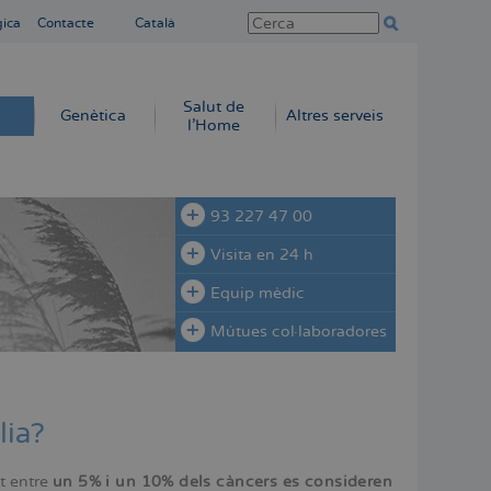
gica
Contacte
Català
Salut de
Genètica
Altres serveis
l'Home
93 227 47 00
Visita en 24 h
Equip mèdic
Mútues col·laboradores
lia?
t entre
un 5% i un 10% dels càncers es consideren