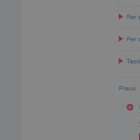
Per 
Per 
Test
Preus