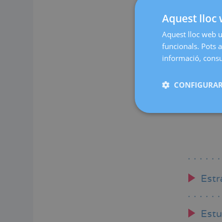
Aquest lloc 
Aquest lloc web ut
funcionals. Pots a
informació, consul
CONFIGURAR
Estr
Estu