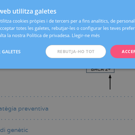
web utilitza galetes
ilitza cookies pròpies i de tercers per a fins analítics, de personali
cceptar totes les galetes, rebutjar-les o configurar les teves prefe
ta la nostra Política de privadesa.
Llegir-ne més
 GALETES
REBUTJA-HO TOT
ACCE
atègia preventiva
di genètic