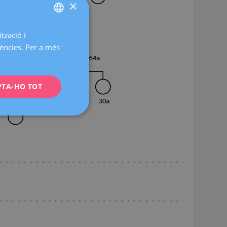
×
tzació i
SPANISH
rències. Per a més
CATALÀ
ENGLISH
PTA-HO TOT
FRENCH
DEUTSCH
ITALIANO
ESPAÑOL