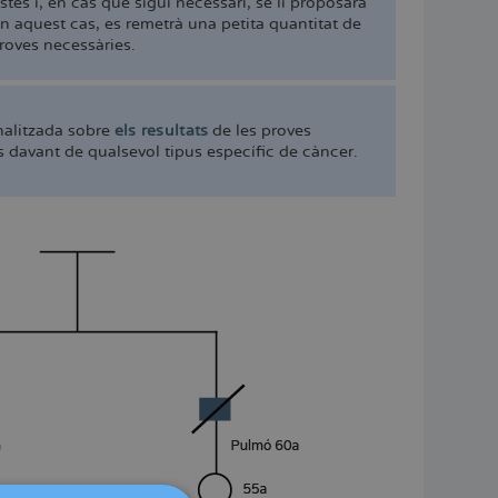
tes i, en cas que sigui necessari, se li proposarà
En aquest cas, es remetrà una petita quantitat de
proves necessàries.
nalitzada sobre
els resultats
de les proves
es davant de qualsevol tipus específic de càncer.