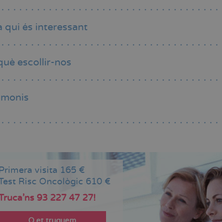
a qui és interessant
què escollir-nos
imonis
Primera visita 165 €
Test Risc Oncològic 610 €
Truca'ns 93 227 47 27!
O et truquem