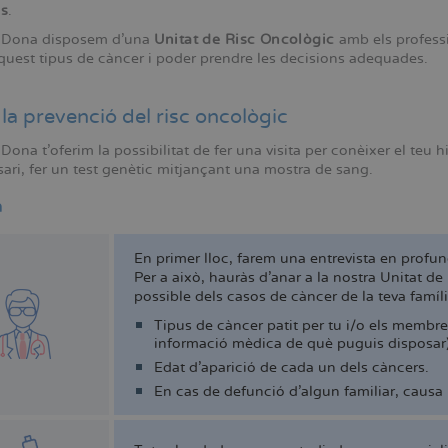
is
.
 Dona disposem d'una
Unitat de Risc Oncològic
amb els professio
aquest tipus de càncer i poder prendre les decisions adequades.
la prevenció del risc oncològic
ona t'oferim la possibilitat de fer una visita per conèixer el teu hi
ari, fer un test genètic mitjançant una mostra de sang.
a
En primer lloc, farem una entrevista en profu
Per a això, hauràs d'anar a la nostra Unitat d
possible dels casos de càncer de la teva famíli
Tipus de càncer patit per tu i/o els membre
informació mèdica de què puguis disposar)
Edat d'aparició de cada un dels càncers.
En cas de defunció d'algun familiar, causa 