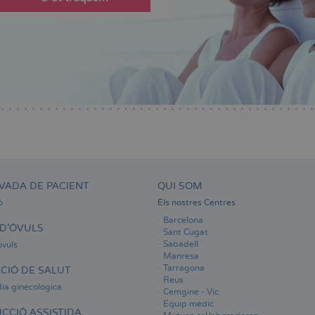
VADA DE PACIENT
QUI SOM
ó
Els nostres Centres
Barcelona
D'ÒVULS
Sant Cugat
Sabadell
òvuls
Manresa
Tarragona
CIÓ DE SALUT
Reus
ia ginecològica
Cemgine - Vic
Equip mèdic
CCIÓ ASSISTIDA