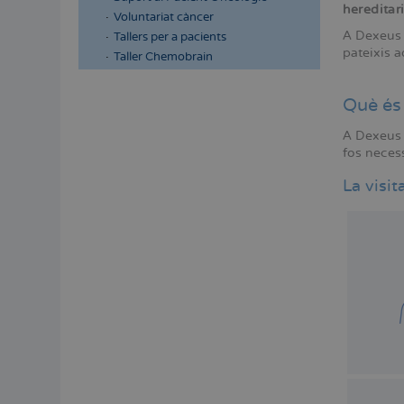
hereditar
Voluntariat càncer
A Dexeus
Tallers per a pacients
pateixis 
Taller Chemobrain
Què és 
A Dexeus D
fos necess
La visit