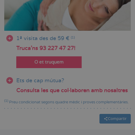
1ª visita des de 59 €
(1)
Truca'ns 93 227 47 27!
O et truquem
Ets de cap mútua?
Consulta les que col·laboren amb nosaltres
(1)
Preu condicionat segons quadre mèdic i proves complementàries.
Compartir