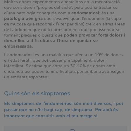
Moltes dones experimenten alteracions en la menstruació
que consideren “pròpies del cicle”, però podria tractar-se
d'una patologia coneguda com a
endometriosi
: és una
patologia benigna
que s'esdevé quan l'endometri (la capa
de mucosa que recobreix l'úter per dins) creix en altres àrees
de l'abdomen que no li corresponen, i que pot assentar-se
formant plaques o quists que
poden provocar forts dolors i
donar lloc a dificultats a l'hora de quedar-se
embarassada
.
L'endometriosi és una malaltia que afecta un 10% de dones
en edat fèrtil i que pot causar principalment: dolor i
infertilitat. S'estima que entre un 30-40% de dones amb
endometriosi poden tenir dificultats per arribar a aconseguir
un embaràs espontani.
Quins són els símptomes
Els símptomes de l'endometriosi són molt diversos, i pot
passar que no n'hi hagi cap, de símptoma. Per això és
important que consultis amb el teu metge si: