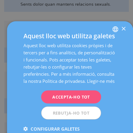
Sents dolor quan mantens relacions sexuals.
×
Aquest lloc web utilitza galetes
Aquest lloc web utilitza cookies pròpies i de
SPANISH
tercers per a fins analítics, de personalització
CATALÀ
Les teves menstruacions són més abundants.
i funcionals. Pots acceptar totes les galetes,
ENGLISH
rebutjar-les o configurar les teves
preferències. Per a més informació, consulta
FRENCH
la nostra Política de privadesa.
Llegir-ne més
DEUTSCH
ITALIANO
ACCEPTA-HO TOT
ESPAÑOL
Sents dolor quan defeques.
REBUTJA-HO TOT
CONFIGURAR GALETES