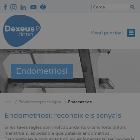
Vés
al
contingut
Menú principal
Endometriosi
Inici
Problemes ginecològics
Endometriosi
Fil
d'Ariadna
Endometriosi: reconeix els senyals
Si les teves regles són molt abundants o tens forts dolors
menstruals, és possible que pateixis endometriosi.
Diagnosticar-la com abans millor és fonamental per poder-la