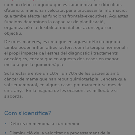
com un dèficit cognitiu que es caracteritza per dificultats
d'atenció, memòria i velocitat per a processar la informació,
que també afecta les funcions frontals-executives. Aquestes
funcions determinen la capacitat de planificació,
organització i la flexibilitat mental per aconseguir un
objectiu.
De totes maneres, es creu que en aquest dèficit cognitiu
també poden influir altres factors, com la teràpia hormonal i
el propi impacte de l'estrès del diagnòstic i tractaments
oncològics, encara que en aquests dos casos en menor
mesura que la quimioteràpia.
Sol afectar a entre un 18% i un 78% de les pacients amb
càncer de mama que han rebut quimioteràpia i, encara que
sol ser temporal, en alguns casos pot mantenir-se més de
cinc anys. En la majoria de les ocasions és millorable si
s’aborda.
Com s’identifica?
Dèficits en memòria a curt termini.
Disminució de la velocitat de processament de la