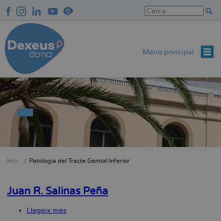
Vés
al
contingut
Menú principal
Inici
Patologia del Tracte Genital Inferior
Fil
d'Ariadna
Juan R. Salinas Peña
Llegeix més
sobre
Juan