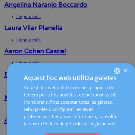
R.
Angelina Naranjo Boccardo
Salinas
Peña
Llegeix més
sobre
Angelina
Naranjo
Laura Vilar Planella
Boccardo
Llegeix més
sobre
Laura
Vilar
Aaron Cohen Castiel
Planella
Llegeix més
sobre
×
Aaron
Cohen
Elena Moretti
Aquest lloc web utilitza galetes
Castiel
Llegeix més
sobre
Aquest lloc web utilitza cookies pròpies i de
SPANISH
Elena
tercers per a fins analítics, de personalització
Moretti
Mireia Arenas Redondo
CATALÀ
i funcionals. Pots acceptar totes les galetes,
ENGLISH
rebutjar-les o configurar les teves
Llegeix més
sobre
Mireia
preferències. Per a més informació, consulta
FRENCH
Arenas
Anna Asturgó Muntal
la nostra Política de privadesa.
Llegir-ne més
Redondo
DEUTSCH
Llegeix més
sobre