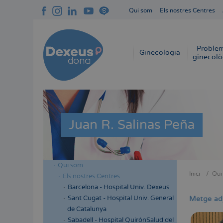
Vés
Qui som
Els nostres Centres
al
Navegación
contingut
superior
cabecera
Proble
Navegación
Ginecologia
ginecolò
principal
Juan R. Salinas Peña
Qui som
Menú
Inici
Qui
Els nostres Centres
Fil
lateral
Barcelona - Hospital Univ. Dexeus
d'Aria
cabecera
Sant Cugat - Hospital Univ. General
Metge ad
de Catalunya
Sabadell - Hospital QuirónSalud del