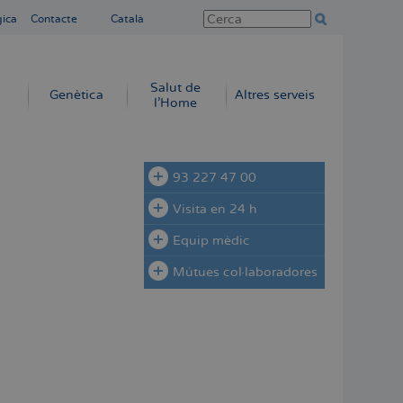
gica
Contacte
Català
Salut de
Genètica
Altres serveis
l'Home
93 227 47 00
Visita en 24 h
Equip mèdic
Mútues col·laboradores