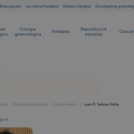
Área pacient
La nostra Fundació
Dexeus Campus
Enciclopedia ginecoló
mes
Cirurgia
Reproducció
Embaràs
Càncer
gics
ginecològica
assistida
 som
Els nostres Centres
Equip mèdic
Juan R. Salinas Peña
dna
junt