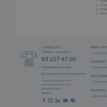
Assi
Menú
Pres
lateral
Publi
principal
Part
CONTACTE
ÀREA PRI
Telèfon centraleta:
Informaci
93 227 47 00
DONANT 
info@dexeus.com
Donant d'
Els nostres Centres
|
Allotjament
INFORMA
Consultorio Dexeus S.A.P.
Enciclopèd
Gran Via Carles III 71-75.
08028 Barcelona.
REPRODU
Espanya
Dexeus Fer