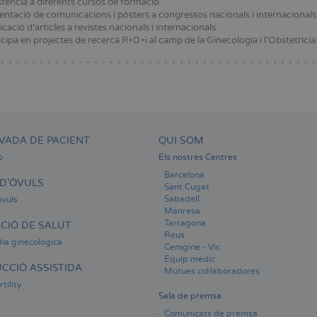
stència a diferents cursos de formació.
entació de comunicacions i pòsters a congressos nacionals i internacionals e
cació d'articles a revistes nacionals i internacionals.
icipa en projectes de recerca R+D+i al camp de la Ginecologia i l'Obstetrícia
VADA DE PACIENT
QUI SOM
ó
Els nostres Centres
Barcelona
D'ÒVULS
Sant Cugat
Sabadell
òvuls
Manresa
Tarragona
CIÓ DE SALUT
Reus
ia ginecològica
Cemgine - Vic
Equip mèdic
CCIÓ ASSISTIDA
Mútues col·laboradores
tility
Sala de premsa
Comunicats de premsa