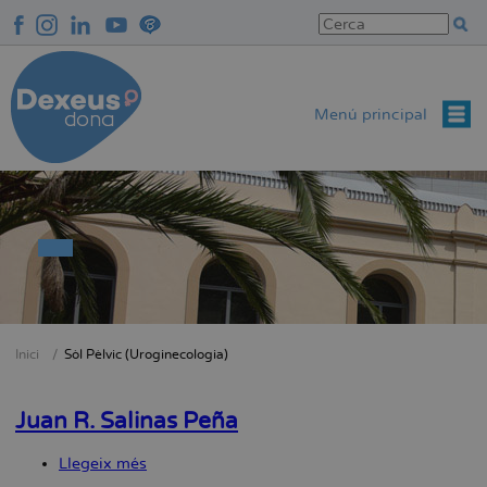
Vés
al
contingut
Menú principal
Inici
Sòl Pèlvic (Uroginecologia)
Fil
d'Ariadna
Juan R. Salinas Peña
Llegeix més
sobre
Juan