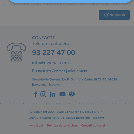
Pere
N.
Barri
Compartir
Soldevila
CONTACTE
Telèfon centraleta:
93 227 47 00
info@dexeus.com
Els nostres Centres
|
Allotjament
Consultorio Dexeus S.A.P.
Gran Via Carles III 71-75.
08028
Barcelona.
Espanya
© Copyright 2007-2026 Consultorio Dexeus S.A.P. -
Gran Via Carles III 71-75. 08028 Barcelona. Espanya.
Avís legal
Política de privacitat
Consell editorial
Pie