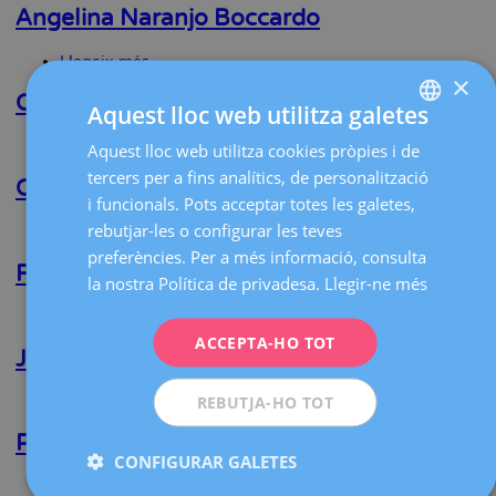
R.
Angelina Naranjo Boccardo
Salinas
Peña
Llegeix més
sobre
×
Angelina
Naranjo
Clara López Sebastián
Aquest lloc web utilitza galetes
Boccardo
Llegeix més
sobre
Aquest lloc web utilitza cookies pròpies i de
SPANISH
Clara
tercers per a fins analítics, de personalització
López
Carlota Vilarrubi Jorda
CATALÀ
i funcionals. Pots acceptar totes les galetes,
Sebastián
ENGLISH
rebutjar-les o configurar les teves
Llegeix més
sobre
Carlota
preferències. Per a més informació, consulta
FRENCH
Vilarrubi
Rebeca Fernández Álvarez
la nostra Política de privadesa.
Llegir-ne més
Jorda
DEUTSCH
Llegeix més
sobre
Rebeca
ITALIANO
ACCEPTA-HO TOT
Fernández
Jorge Ruiz Caballero
Álvarez
ESPAÑOL
REBUTJA-HO TOT
Llegeix més
sobre
Jorge
Ruiz
Pere N. Barri Soldevila
Caballero
CONFIGURAR GALETES
Llegeix més
sobre