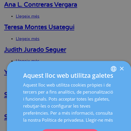
R.
Ana L. Contreras Vergara
Salinas
Peña
Llegeix més
sobre
Ana
L.
Teresa Montes Usategui
Contreras
Vergara
Llegeix més
sobre
Teresa
Montes
Judith Jurado Seguer
Usategui
Llegeix més
sobre
×
Judith
Jurado
Yannick Hurni
Aquest lloc web utilitza galetes
Seguer
Llegeix més
sobre
Aquest lloc web utilitza cookies pròpies i de
SPANISH
Yannick
tercers per a fins analítics, de personalització
Hurni
Silvia Cabrera Díaz
CATALÀ
i funcionals. Pots acceptar totes les galetes,
ENGLISH
rebutjar-les o configurar les teves
Llegeix més
sobre
Silvia
preferències. Per a més informació, consulta
FRENCH
Cabrera
Silvia Franco Camps
la nostra Política de privadesa.
Llegir-ne més
Díaz
DEUTSCH
Llegeix més
sobre