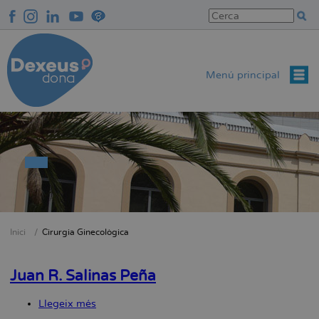
Vés
al
contingut
Menú principal
Inici
Cirurgia Ginecològica
Fil
d'Ariadna
Juan R. Salinas Peña
Llegeix més
sobre
Juan