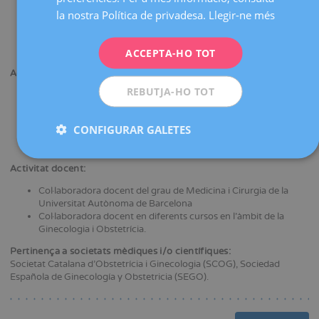
Llicenciada en Medicina i Cirurgia per la Universitat de
Barcelona.
la nostra Política de privadesa.
Llegir-ne més
DEUTSCH
Formació com a especialista en Ginecologia i Obstetrícia en
Parc Taulí Hospital Universitari.
ITALIANO
Màster en Medicina i Cirurgia a Universitat de Barcelona.
ACCEPTA-HO TOT
ESPAÑOL
Activitat científica:
REBUTJA-HO TOT
Assistència a diferents cursos de formació.
Presentació de comunicacions i pòsters en congressos
nacionals i internacionals en l'àmbit de la Ginecologia i
CONFIGURAR GALETES
Obstetrícia.
Publicació d'articles en revistes nacionals i internacionals.
Activitat docent:
Col·laboradora docent del grau de Medicina i Cirurgia de la
Universitat Autònoma de Barcelona
Col·laboradora docent en diferents cursos en l'àmbit de la
Ginecologia i Obstetrícia.
Pertinença a societats mèdiques i/o científiques:
Societat Catalana d’Obstetrícia i Ginecologia (SCOG), Sociedad
Española de Ginecología y Obstetricia (SEGO).