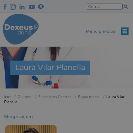
Vés
al
contingut
Menú principal
Laura Vilar Planella
Inici
Qui som
Els nostres Centres
Equip mèdic
Laura Vilar
Fil
Planella
d'Ariadna
Metge adjunt