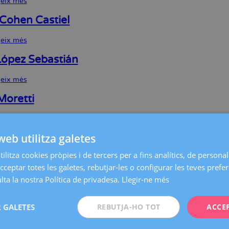
geix més
sobre
Laura
Vilar
Cohen Castiel
Planella
geix més
sobre
Aaron
Cohen
López Sebastián
Castiel
geix més
sobre
Clara
López
Moretti
Sebastián
geix més
sobre
Elena
web utilitza galetes
Moretti
 Arenas Redondo
ilitza cookies pròpies i de tercers per a fins analítics, de personali
geix més
sobre
cceptar totes les galetes, rebutjar-les o configurar les teves prefe
Mireia
Arenas
sturgó Muntal
ta la nostra Política de privadesa.
Llegir-ne més
Redondo
geix més
sobre
Anna
 GALETES
REBUTJA-HO TOT
ACCE
Asturgó
Murillo Trens
Muntal