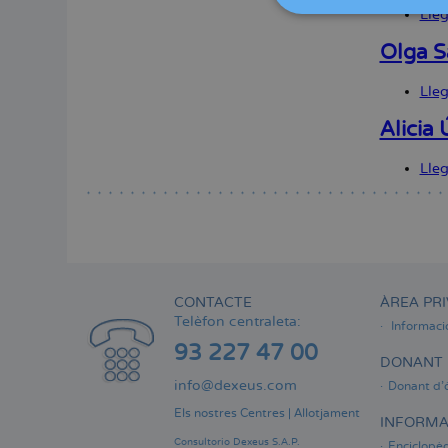
Lle
Olga S
Lle
Alicia
Lle
CONTACTE
ÀREA PRI
Telèfon centraleta:
Informaci
93 227 47 00
DONANT 
info@dexeus.com
Donant d'
Els nostres Centres
|
Allotjament
INFORMA
Consultorio Dexeus S.A.P.
Enciclopèd