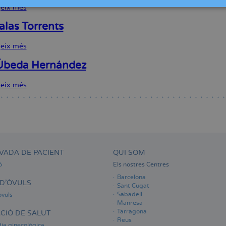
geix més
sobre
Elena
Murillo
alas Torrents
Trens
geix més
sobre
Olga
Salas
 Úbeda Hernández
Torrents
geix més
sobre
Alicia
Úbeda
Hernández
VADA DE PACIENT
QUI SOM
ó
Els nostres Centres
Barcelona
D'ÒVULS
Sant Cugat
Sabadell
òvuls
Manresa
Tarragona
CIÓ DE SALUT
Reus
ia ginecològica