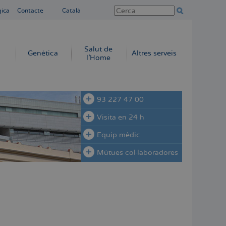
gica
Contacte
Català
Salut de
Genètica
Altres serveis
l'Home
93 227 47 00
Visita en 24 h
Equip mèdic
Mútues col·laboradores