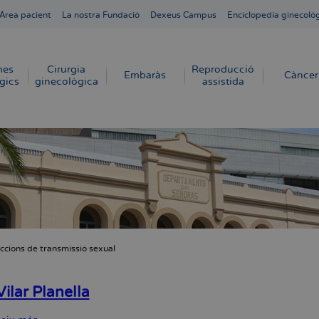
Área pacient
La nostra Fundació
Dexeus Campus
Enciclopedia ginecoló
mes
Cirurgia
Reproducció
Embaràs
Càncer
gics
ginecològica
assistida
eccions de transmissió sexual
dna
ilar Planella