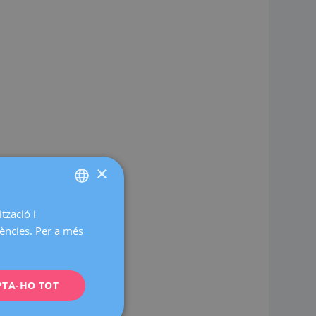
×
tzació i
SPANISH
rències. Per a més
CATALÀ
ENGLISH
PTA-HO TOT
FRENCH
DEUTSCH