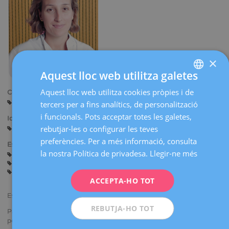
×
Aquest lloc web utilitza galetes
Aquest lloc web utilitza cookies pròpies i de
SPANISH
Centres:
Reus
tercers per a fins analítics, de personalització
CATALÀ
i funcionals. Pots acceptar totes les galetes,
Idiomes:
ENGLISH
rebutjar-les o configurar les teves
Castellà
Català
preferències. Per a més informació, consulta
FRENCH
Especialitats:
la nostra Política de privadesa.
Llegir-ne més
Malaltia Inflamatòria Pèlvica
Ginecologia General
DEUTSCH
Infeccions de transmissió sexual
Patologia del Tracte Genital Inferior
Vacunació VPH
ITALIANO
ACCEPTA-HO TOT
ESPAÑOL
Especialista en Ginecologia i Obstetrícia.
REBUTJA-HO TOT
Participa
en congressos
nacionals
i internacionals
presentant
ponències
i
comunicacions.