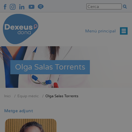
Vés
al
contingut
Menú principal
Olga Salas Torrents
Inici
Equip mèdic
Olga Salas Torrents
Fil
d'Ariadna
Metge adjunt