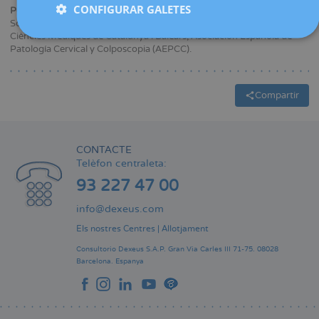
CONFIGURAR GALETES
Pertinença a societats mèdiques i / o científiques::
Sociedad Española de Ginecología y Obstetricia (SEGO), Acadèmia de
Ciències Mèdiques de Catalunya i Balears, Asociación Española de
Patología Cervical y Colposcopia (AEPCC).
Compartir
CONTACTE
Telèfon centraleta:
93 227 47 00
info@dexeus.com
Els nostres Centres
|
Allotjament
Consultorio Dexeus S.A.P.
Gran Via Carles III 71-75.
08028
Barcelona.
Espanya