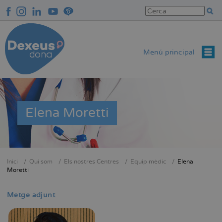
Vés
al
contingut
Menú principal
Elena Moretti
Inici
Qui som
Els nostres Centres
Equip mèdic
Elena
Fil
Moretti
d'Ariadna
Metge adjunt