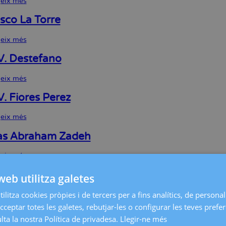
geix més
sobre
Naia
Seminario
sco La Torre
Martinez
geix més
sobre
Francesco
La
V. Destefano
Torre
geix més
sobre
Maria
V.
V. Fiores Perez
Destefano
geix més
sobre
Laura
V.
as Abraham Zadeh
Fiores
Perez
geix més
sobre
Andreas
Abraham
 Bernal Claverol
web utilitza galetes
Zadeh
ilitza cookies pròpies i de tercers per a fins analítics, de personali
geix més
sobre
Mireia
cceptar totes les galetes, rebutjar-les o configurar les teves prefe
Bernal
k Hurni
ta la nostra Política de privadesa.
Llegir-ne més
Claverol