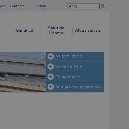
gica
Contacte
Català
Salut de
Genètica
Altres serveis
l'Home
93 227 47 00
Visita en 24 h
Equip mèdic
Mútues col·laboradores