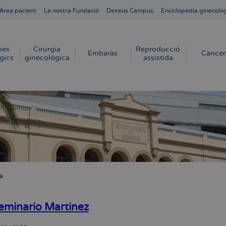
Área pacient
La nostra Fundació
Dexeus Campus
Enciclopedia ginecoló
mes
Cirurgia
Reproducció
Embaràs
Càncer
gics
ginecològica
assistida
ià
dna
eminario Martinez