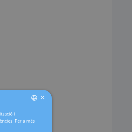
×
tzació i
SPANISH
rències. Per a més
CATALÀ