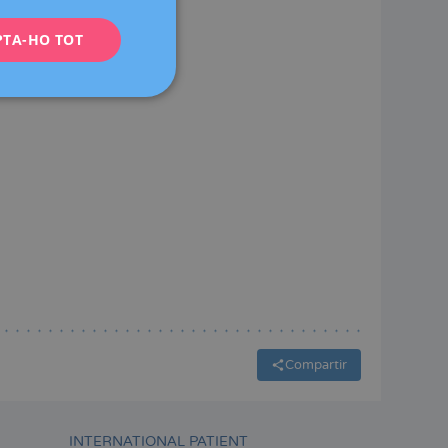
ENGLISH
PTA-HO TOT
FRENCH
DEUTSCH
ITALIANO
ESPAÑOL
Compartir
INTERNATIONAL PATIENT