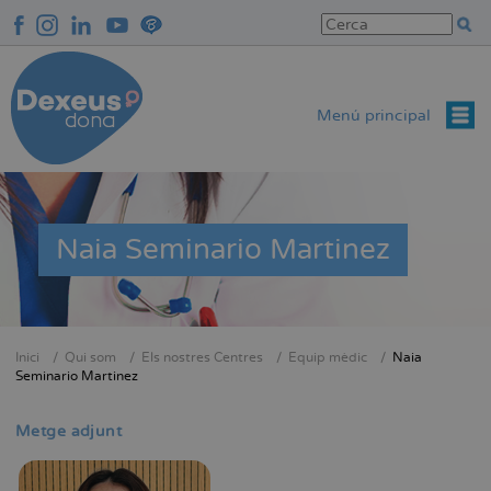
Vés
al
contingut
Menú principal
Naia Seminario Martinez
Inici
Qui som
Els nostres Centres
Equip mèdic
Naia
Fil
Seminario Martinez
d'Ariadna
Metge adjunt