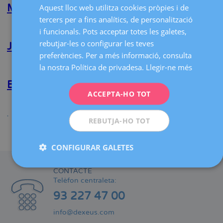
Bagnati
Aquest lloc web utilitza cookies pròpies i de
SPANISH
Montserrat Monterde Priego
tercers per a fins analítics, de personalització
CATALÀ
Llegeix més
sobre
i funcionals. Pots acceptar totes les galetes,
Montserrat
ENGLISH
rebutjar-les o configurar les teves
Monterde
Jesica L. Obercie
Priego
preferències. Per a més informació, consulta
FRENCH
Llegeix més
sobre
la nostra Política de privadesa.
Llegir-ne més
DEUTSCH
Jesica
L.
Elena Moretti
ITALIANO
Obercie
ACCEPTA-HO TOT
Llegeix més
sobre
ESPAÑOL
Elena
REBUTJA-HO TOT
Moretti
Compartir
CONFIGURAR GALETES
CONTACTE
Telèfon centraleta:
93 227 47 00
info@dexeus.com