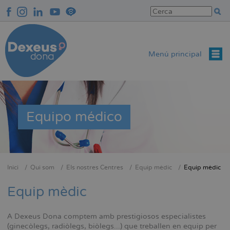
Vés
al
contingut
Menú principal
Equipo médico
Inici
Qui som
Els nostres Centres
Equip mèdic
Equip mèdic
Fil
d'Ariadna
Equip mèdic
A Dexeus Dona comptem amb prestigiosos especialistes
(ginecòlegs, radiòlegs, biòlegs...) que treballen en equip per