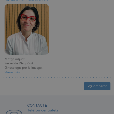
Fernanda Escribano Alcantara
Metge adjunt
Servei de Diagnòstic
Ginecològic per la Imatge
Veure mès
Compartir
CONTACTE
Telèfon centraleta: