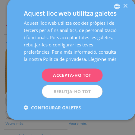
×
Aquest lloc web utilitza galetes
Aquest lloc web utilitza cookies pròpies i de
SPANISH
Tothom
|
A
|
B
|
C
|
D
|
E
|
F
|
G
|
H
|
I
|
J
|
K
|
L
|
M
|
N
|
O
|
P
|
Q
|
R
|
S
|
T
|
U
|
V
|
W
|
X
|
Y
|
Z
tercers per a fins analítics, de personalització
CATALÀ
i funcionals. Pots acceptar totes les galetes,
ENGLISH
Nuria Elias Santo Domingo
Mónica Echevarria Telleria
rebutjar-les o configurar les teves
preferències. Per a més informació, consulta
FRENCH
la nostra Política de privadesa.
Llegir-ne més
DEUTSCH
ITALIANO
ACCEPTA-HO TOT
ESPAÑOL
REBUTJA-HO TOT
CONFIGURAR GALETES
Coordinadora Secció Sala de
Metge adjunt
Parts
Secció de Medicina Fetal
Veure mès
Veure mès