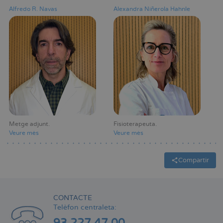
Alfredo R. Navas
Alexandra Niñerola Hahnle
Metge adjunt
Fisioterapeuta
Veure mès
Veure mès
Compartir
CONTACTE
Telèfon centraleta: