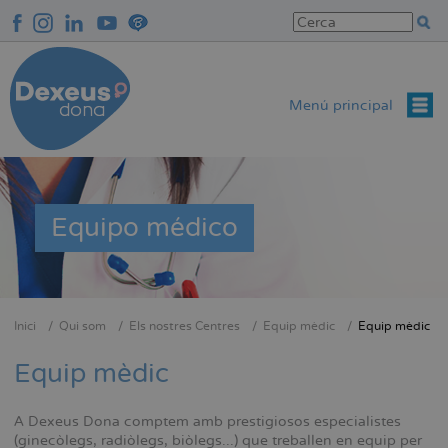
Vés
al
contingut
Menú principal
Equipo médico
Inici
Qui som
Els nostres Centres
Equip mèdic
Equip mèdic
Fil
d'Ariadna
Equip mèdic
A Dexeus Dona comptem amb prestigiosos especialistes
(ginecòlegs, radiòlegs, biòlegs...) que treballen en equip per