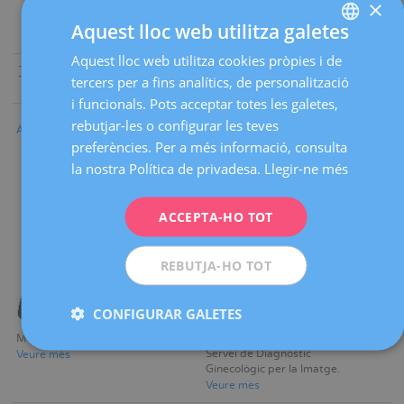
×
Aquest lloc web utilitza galetes
Aquest lloc web utilitza cookies pròpies i de
SPANISH
Tothom
|
A
|
B
|
C
|
D
|
E
|
F
|
G
|
H
|
I
|
J
|
K
|
L
|
M
|
N
|
O
|
P
|
tercers per a fins analítics, de personalització
Q
|
R
|
S
|
T
|
U
|
V
|
W
|
X
|
Y
|
Z
CATALÀ
i funcionals. Pots acceptar totes les galetes,
ENGLISH
rebutjar-les o configurar les teves
Angelina Naranjo Boccardo
Beatriz Navarro Guri
preferències. Per a més informació, consulta
FRENCH
la nostra Política de privadesa.
Llegir-ne més
DEUTSCH
ITALIANO
ACCEPTA-HO TOT
ESPAÑOL
REBUTJA-HO TOT
CONFIGURAR GALETES
Metge adjunt
Metge adjunt
Servei de Diagnòstic
Veure mès
Ginecològic per la Imatge
Veure mès