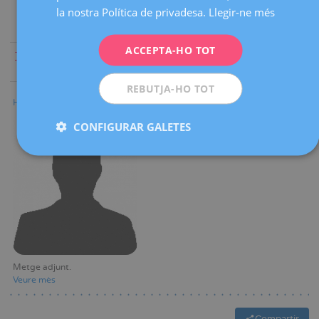
la nostra Política de privadesa.
Llegir-ne més
DEUTSCH
ITALIANO
ACCEPTA-HO TOT
Tothom
|
A
|
B
|
C
|
D
|
E
|
F
|
G
|
H
|
I
|
J
|
K
|
L
|
M
|
N
|
O
|
P
|
Q
|
R
|
S
|
T
|
U
|
V
|
W
|
X
|
Y
|
Z
ESPAÑOL
REBUTJA-HO TOT
Humberto Windevoxhel
CONFIGURAR GALETES
Metge adjunt
Veure mès
Compartir