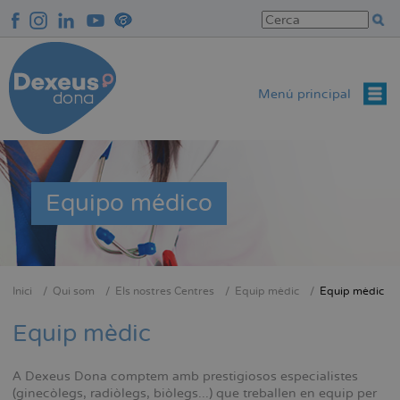
Vés
al
contingut
Menú principal
Equipo médico
Inici
Qui som
Els nostres Centres
Equip mèdic
Equip mèdic
Fil
d'Ariadna
Equip mèdic
A Dexeus Dona comptem amb prestigiosos especialistes
(ginecòlegs, radiòlegs, biòlegs...) que treballen en equip per