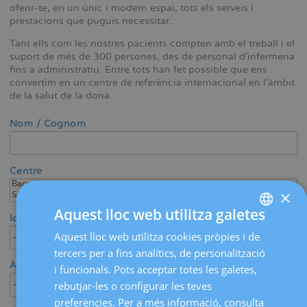
oferir-te, en un únic i modern espai, tots els serveis i
prestacions que puguis necessitar.
Tant ells com les nostres pacients compten amb el treball i el
suport de més de 300 persones, des de personal d'infermeria
fins a administratiu. Entre tots han fet possible que ens
convertim en un centre de referència internacional en l'àmbit
de la salut de la dona.
Nom / Cognom
Centre
×
Aquest lloc web utilitza galetes
Idioma
Aquest lloc web utilitza cookies pròpies i de
SPANISH
tercers per a fins analítics, de personalització
CATALÀ
Àrea mèdica / Especialitat
i funcionals. Pots acceptar totes les galetes,
ENGLISH
rebutjar-les o configurar les teves
preferències. Per a més informació, consulta
FRENCH