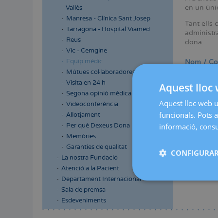
en un únic
Vallès
Manresa - Clínica Sant Josep
Tant ells 
Tarragona - Hospital Viamed
administra
Reus
dona.
Vic - Cemgine
Equip mèdic
Nom / C
Mútues col·laboradores
Visita en 24 h
Aquest lloc 
Segona opinió mèdica
Àrea mèdi
Aquest lloc web ut
Videoconferència
funcionals. Pots a
Allotjament
Per què Dexeus Dona
informació, consul
Memòries
Garanties de qualitat
CONFIGURAR
La nostra Fundació
No s'ha
Atenció a la Pacient
Departament Internacional
Sala de premsa
Esdeveniments