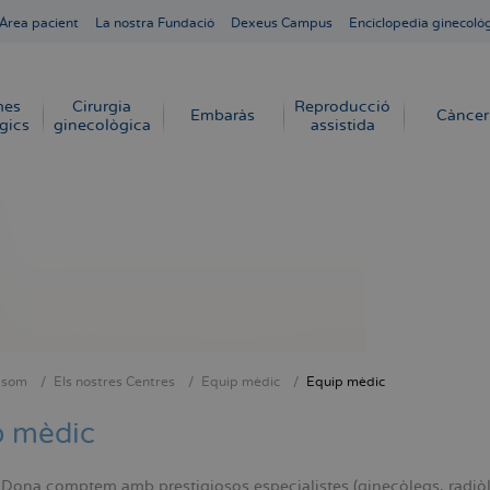
Área pacient
La nostra Fundació
Dexeus Campus
Enciclopedia ginecoló
mes
Cirurgia
Reproducció
Embaràs
Càncer
gics
ginecològica
assistida
 som
Els nostres Centres
Equip mèdic
Equip mèdic
dna
p mèdic
ona comptem amb prestigiosos especialistes (ginecòlegs, radiòlegs