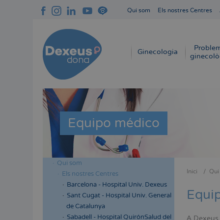
Vés
Qui som
Els nostres Centres
al
Navegación
contingut
superior
cabecera
Proble
Navegación
Ginecologia
ginecolò
principal
Equipo médico
Qui som
Menú
Inici
Qui
Els nostres Centres
Fil
lateral
Barcelona - Hospital Univ. Dexeus
d'Aria
Equi
cabecera
Sant Cugat - Hospital Univ. General
de Catalunya
Sabadell - Hospital QuirónSalud del
A Dexeus D