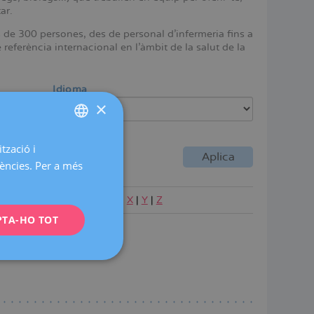
ar.
s de 300 persones, des de personal d'infermeria fins a
referència internacional en l'àmbit de la salut de la
Idioma
×
tzació i
SPANISH
rències. Per a més
CATALÀ
ENGLISH
|
P
|
Q
|
R
|
S
|
T
|
U
|
V
|
W
|
X
|
Y
|
Z
PTA-HO TOT
FRENCH
DEUTSCH
ITALIANO
ESPAÑOL