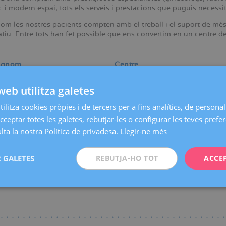
 i modern espai, tots els serveis i prestacions que puguis necessit
com les nostres pacients compten amb el treball i el suport de mé
tiu. Entre tots han fet possible que ens convertim en un centre de 
ognom
Centre
web utilitza galetes
ca / Especialitat
ilitza cookies pròpies i de tercers per a fins analítics, de personali
cceptar totes les galetes, rebutjar-les o configurar les teves prefe
ta la nostra Política de privadesa.
Llegir-ne més
Tothom
|
A
|
B
|
C
|
D
|
E
|
F
|
G
|
H
|
I
|
J
|
K
|
L
|
M
|
N
|
O
 GALETES
REBUTJA-HO TOT
ACCE
n trobat coincidències amb els temes de la cerca.