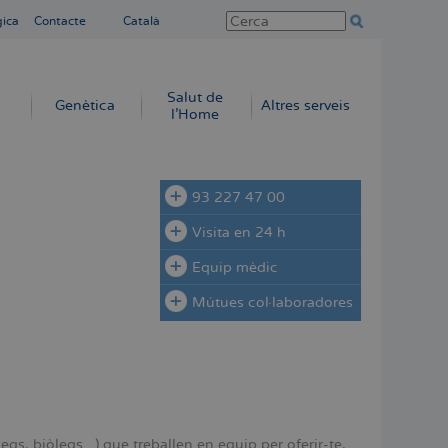
gica
Contacte
Català
Salut de
Genètica
Altres serveis
l'Home
93 227 47 00
Visita en 24 h
Equip mèdic
Mútues col·laboradores
, biòlegs...) que treballen en equip per oferir-te,