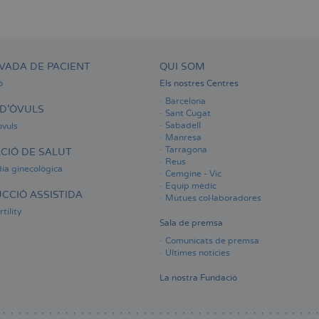
VADA DE PACIENT
QUI SOM
ó
Els nostres Centres
Barcelona
D'ÒVULS
Sant Cugat
Sabadell
òvuls
Manresa
Tarragona
CIÓ DE SALUT
Reus
ia ginecològica
Cemgine - Vic
Equip mèdic
CCIÓ ASSISTIDA
Mútues col·laboradores
tility
Sala de premsa
Comunicats de premsa
Últimes notícies
La nostra Fundació