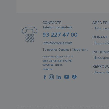
Menú
lateral
principal
CONTACTE
ÀREA PRI
Telèfon centraleta:
Informaci
93 227 47 00
DONANT 
info@dexeus.com
Donant d'
Els nostres Centres
|
Allotjament
INFORMA
Consultorio Dexeus S.A.P.
Enciclopèd
Gran Via Carles III 71-75.
08028 Barcelona.
REPRODU
Espanya
Dexeus Fer