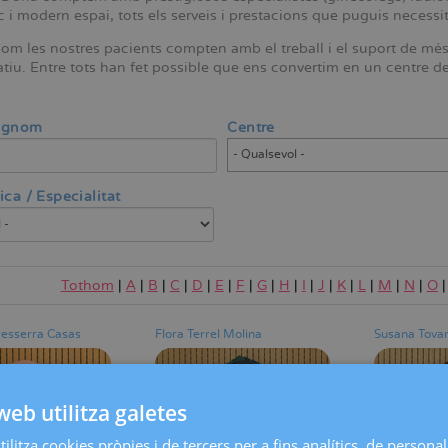
 i modern espai, tots els serveis i prestacions que puguis necessit
com les nostres pacients compten amb el treball i el suport de mé
tiu. Entre tots han fet possible que ens convertim en un centre de 
ognom
Centre
ca / Especialitat
Tothom
|
A
|
B
|
C
|
D
|
E
|
F
|
G
|
H
|
I
|
J
|
K
|
L
|
M
|
N
|
O
resserra Casas
Flora Terrel Molina
Susana Tova
web utilitza galetes
ilitza cookies pròpies i de tercers per a fins analítics, de personali