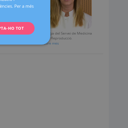
rències. Per a més
CATALÀ
ENGLISH
PTA-HO TOT
FRENCH
t
Biòloga del Servei de Medicina
DEUTSCH
de la Reproducció
Veure mès
ITALIANO
ESPAÑOL