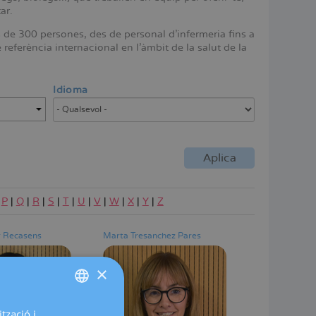
ar.
s de 300 persones, des de personal d'infermeria fins a
referència internacional en l'àmbit de la salut de la
Idioma
|
P
|
Q
|
R
|
S
|
T
|
U
|
V
|
W
|
X
|
Y
|
Z
r Recasens
Marta Tresanchez Pares
×
tzació i
SPANISH