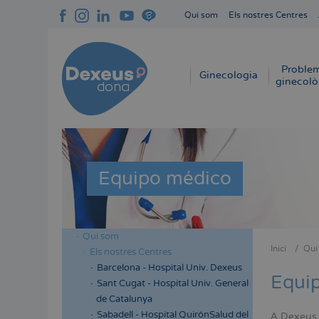
Vés
Qui som
Els nostres Centres
al
Navegación
contingut
superior
cabecera
Proble
Navegación
Ginecologia
ginecolò
principal
Equipo médico
Qui som
Menú
Inici
Qui
Els nostres Centres
Fil
lateral
Barcelona - Hospital Univ. Dexeus
d'Aria
Equi
cabecera
Sant Cugat - Hospital Univ. General
de Catalunya
Sabadell - Hospital QuirónSalud del
A Dexeus D