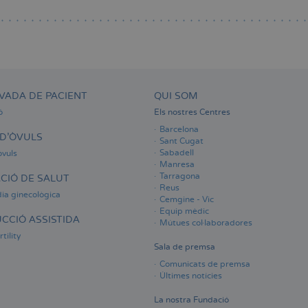
VADA DE PACIENT
QUI SOM
ó
Els nostres Centres
Barcelona
D'ÒVULS
Sant Cugat
Sabadell
òvuls
Manresa
Tarragona
CIÓ DE SALUT
Reus
ia ginecològica
Cemgine - Vic
Equip mèdic
CCIÓ ASSISTIDA
Mútues col·laboradores
tility
Sala de premsa
Comunicats de premsa
Últimes notícies
La nostra Fundació