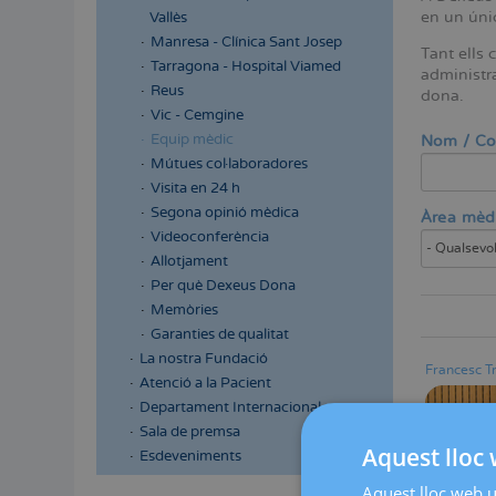
en un únic
Vallès
Manresa - Clínica Sant Josep
Tant ells 
Tarragona - Hospital Viamed
administra
Reus
dona.
Vic - Cemgine
Equip mèdic
Nom / C
Mútues col·laboradores
Visita en 24 h
Segona opinió mèdica
Àrea mèdi
Videoconferència
Allotjament
Per què Dexeus Dona
Memòries
Garanties de qualitat
La nostra Fundació
Francesc T
Atenció a la Pacient
Departament Internacional
Sala de premsa
Aquest lloc 
Esdeveniments
Aquest lloc web ut