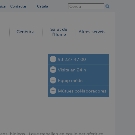
gica
Contacte
Català
Salut de
Genètica
Altres serveis
l'Home
93 227 47 00
Visita en 24 h
Equip mèdic
Mútues col·laboradores
, biòlegs...) que treballen en equip per oferir-te,