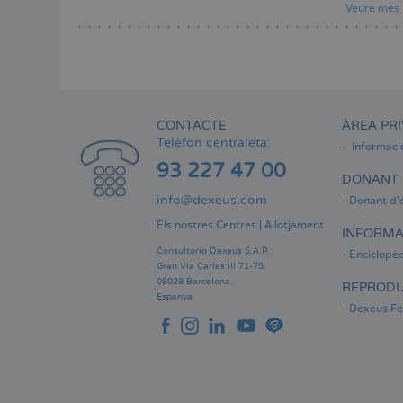
Veure mès
CONTACTE
ÀREA PRI
Telèfon centraleta:
Informaci
93 227 47 00
DONANT 
info@dexeus.com
Donant d'
Els nostres Centres
|
Allotjament
INFORMA
Consultorio Dexeus S.A.P.
Enciclopèd
Gran Via Carles III 71-75.
08028 Barcelona.
REPRODU
Espanya
Dexeus Fer