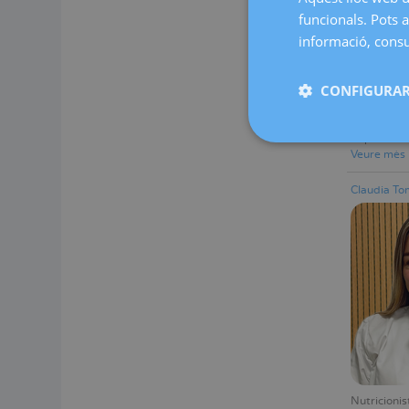
Menú
funcionals. Pots a
lateral
informació, consul
principal
CONFIGURAR
Director d
Ginecologi
Cap del Lab
Veure mès
Claudia T
Nutricionis