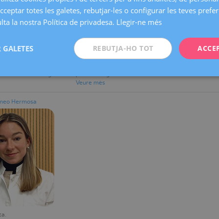
cceptar totes les galetes, rebutjar-les o configurar les teves prefe
ta la nostra Política de privadesa.
Llegir-ne més
 GALETES
REBUTJA-HO TOT
ACCE
e R+D+i de
Metge adjunt
Metge adjun
a
Servei de Diagnòstic Ginecològic
Veure mès
oratori de Citologia
per la Imatge
Veure mès
omeo Hermosa
ta