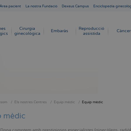
Área pacient
La nostra Fundació
Dexeus Campus
Enciclopedia ginecoló
mes
Cirurgia
Reproducció
Embaràs
Càncer
gics
ginecològica
assistida
 som
Els nostres Centres
Equip mèdic
Equip mèdic
dna
p mèdic
ona comptem amb prestigiosos especialistes (ginecòlegs, radiòlegs