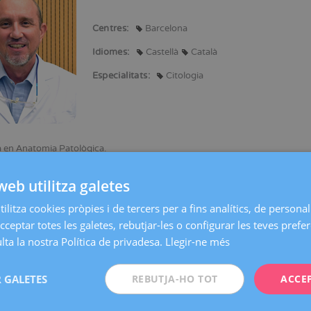
Centres:
Barcelona
Idiomes:
Castellà
Català
Especialitats:
Citologia
a en Anatomia Patològica.
edicina per la Universitat de Barcelona.
web utilitza galetes
orresponent de la Reial Acadèmia de Farmàcia de Catalunya.
ilitza cookies pròpies i de tercers per a fins analítics, de personali
erès:
cceptar totes les galetes, rebutjar-les o configurar les teves prefe
ta la nostra Política de privadesa.
Llegir-ne més
logia Ginecològica.
logia Mamària.
logia cervicovaginal.
 GALETES
REBUTJA-HO TOT
ACCE
logia mamària.
 Societats: