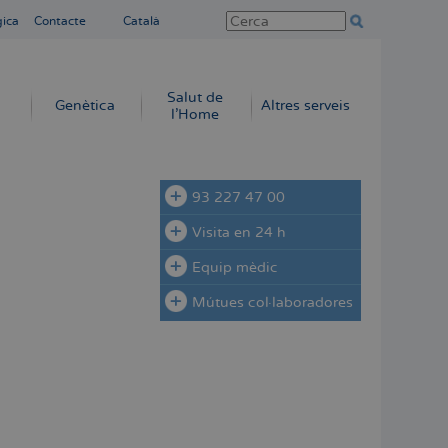
gica
Contacte
Català
Salut de
Genètica
Altres serveis
l'Home
93 227 47 00
Visita en 24 h
Equip mèdic
Mútues col·laboradores