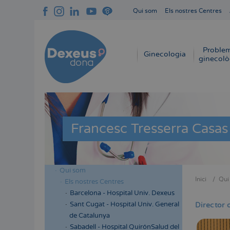
Vés
Qui som
Els nostres Centres
al
Navegación
contingut
superior
cabecera
Proble
Navegación
Ginecologia
ginecolò
principal
Francesc Tresserra Casas
Qui som
Menú
Inici
Qui
Els nostres Centres
Fil
lateral
Barcelona - Hospital Univ. Dexeus
d'Aria
cabecera
Sant Cugat - Hospital Univ. General
Director 
de Catalunya
Sabadell - Hospital QuirónSalud del