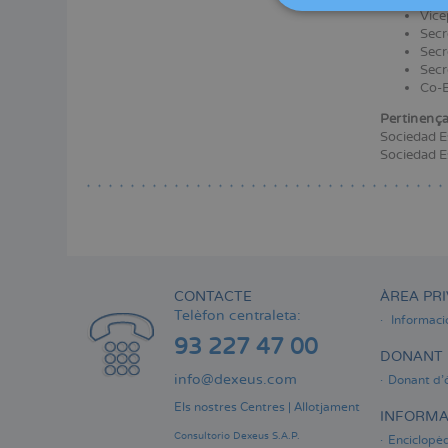
Menú
Vice
lateral
Secr
Secr
principal
Secr
Co-E
Pertinença
Sociedad Es
Sociedad Es
CONTACTE
ÀREA PRI
Telèfon centraleta:
Informaci
93 227 47 00
DONANT 
info@dexeus.com
Donant d'
Els nostres Centres
|
Allotjament
INFORMA
Consultorio Dexeus S.A.P.
Enciclopèd