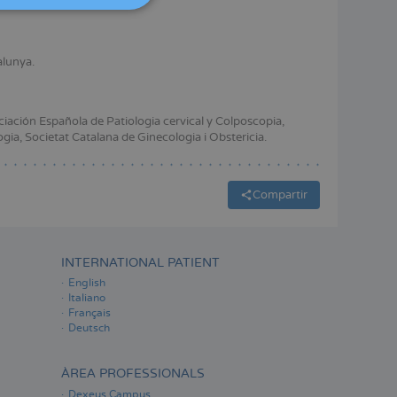
ITALIANO
ESPAÑOL
alunya.
ación Española de Patiologia cervical y Colposcopia,
ia, Societat Catalana de Ginecologia i Obstericia.
Compartir
INTERNATIONAL PATIENT
English
Italiano
Français
Deutsch
ÀREA PROFESSIONALS
Dexeus Campus