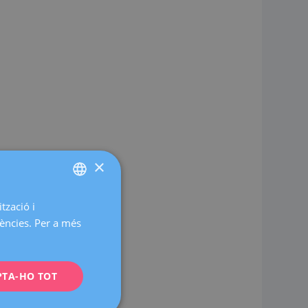
×
tzació i
SPANISH
rències. Per a més
CATALÀ
ENGLISH
PTA-HO TOT
FRENCH
DEUTSCH