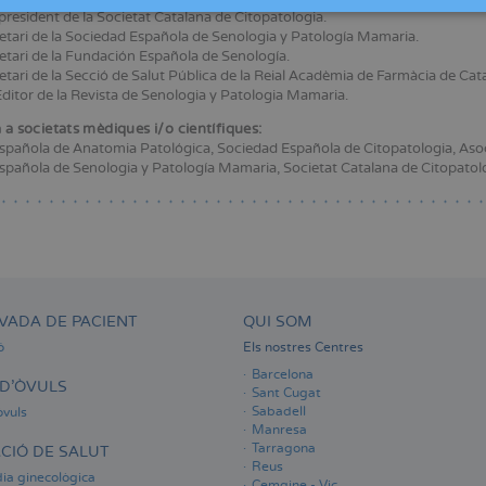
president de la Societat Catalana de Citopatologia.
etari de la Sociedad Española de Senologia y Patología Mamaria.
etari de la Fundación Española de Senología.
etari de la Secció de Salut Pública de la Reial Acadèmia de Farmàcia de Cat
ditor de la Revista de Senologia y Patologia Mamaria.
 a societats mèdiques i/o científiques:
pañola de Anatomia Patológica, Sociedad Española de Citopatologia, Asoci
pañola de Senologia y Patología Mamaria, Societat Catalana de Citopatolog
VADA DE PACIENT
QUI SOM
ó
Els nostres Centres
Barcelona
D'ÒVULS
Sant Cugat
Sabadell
òvuls
Manresa
Tarragona
CIÓ DE SALUT
Reus
ia ginecològica
Cemgine - Vic