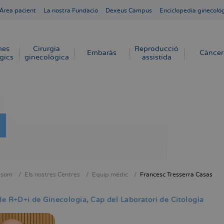
Área pacient
La nostra Fundació
Dexeus Campus
Enciclopedia ginecoló
mes
Cirurgia
Reproducció
Embaràs
Càncer
gics
ginecològica
assistida
 som
Els nostres Centres
Equip mèdic
Francesc Tresserra Casas
dna
de R+D+i de Ginecologia
Cap del Laboratori de Citologia