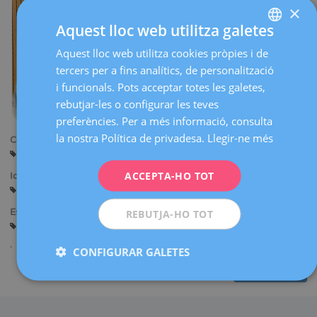
×
Aquest lloc web utilitza galetes
Aquest lloc web utilitza cookies pròpies i de
SPANISH
tercers per a fins analítics, de personalització
CATALÀ
i funcionals. Pots acceptar totes les galetes,
ENGLISH
rebutjar-les o configurar les teves
preferències. Per a més informació, consulta
FRENCH
la nostra Política de privadesa.
Llegir-ne més
Centres:
DEUTSCH
Midlife (Barcelona)
ITALIANO
ACCEPTA-HO TOT
Idiomes:
Castellà
Català
Anglès
Francès
ESPAÑOL
Especialitats:
REBUTJA-HO TOT
Nutrició
CONFIGURAR GALETES
Compartir