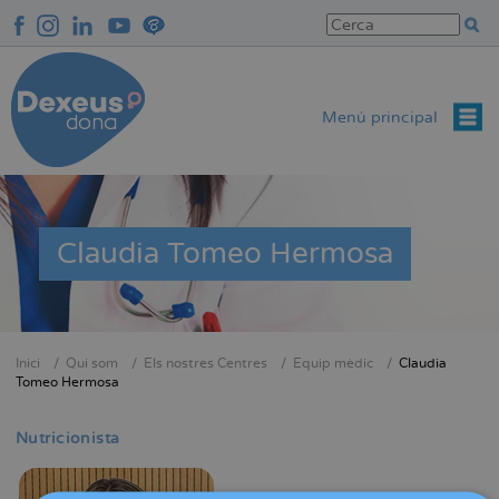
Vés
al
contingut
Menú principal
Claudia Tomeo Hermosa
Inici
Qui som
Els nostres Centres
Equip mèdic
Claudia
Fil
Tomeo Hermosa
d'Ariadna
Nutricionista