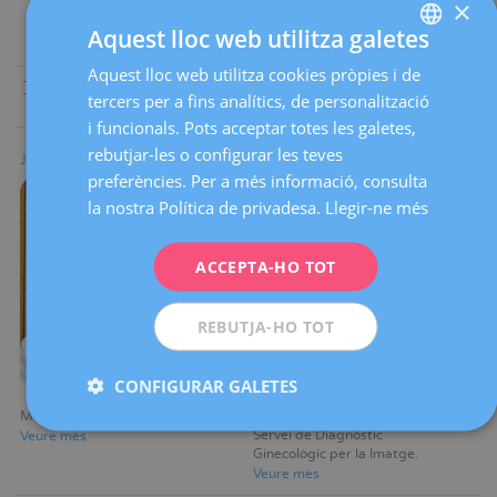
×
Aquest lloc web utilitza galetes
Aquest lloc web utilitza cookies pròpies i de
SPANISH
Tothom
|
A
|
B
|
C
|
D
|
E
|
F
|
G
|
H
|
I
|
J
|
K
|
L
|
M
|
N
|
O
|
P
|
tercers per a fins analítics, de personalització
Q
|
R
|
S
|
T
|
U
|
V
|
W
|
X
|
Y
|
Z
CATALÀ
i funcionals. Pots acceptar totes les galetes,
ENGLISH
rebutjar-les o configurar les teves
Jesica L. Obercie
Maria L. Ortiz Rondon
preferències. Per a més informació, consulta
FRENCH
la nostra Política de privadesa.
Llegir-ne més
DEUTSCH
ITALIANO
ACCEPTA-HO TOT
ESPAÑOL
REBUTJA-HO TOT
CONFIGURAR GALETES
Metge adjunt
Metge adjunt
Servei de Diagnòstic
Veure mès
Ginecològic per la Imatge
Veure mès