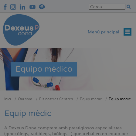
Vés
al
contingut
Menú principal
Equipo médico
Inici
Qui som
Els nostres Centres
Equip mèdic
Equip mèdic
Fil
d'Ariadna
Equip mèdic
A Dexeus Dona comptem amb prestigiosos especialistes
(ginecòlegs, radiòlegs, biòlegs...) que treballen en equip per