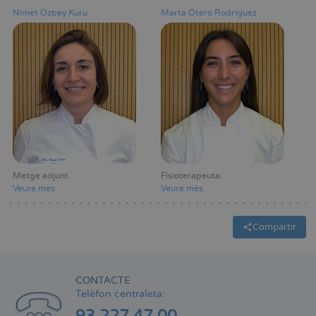
Nimet Ozbey Kuru
Marta Otero Rodríguez
Metge adjunt
Fisioterapeuta
Veure mès
Veure mès
Compartir
CONTACTE
Telèfon centraleta: