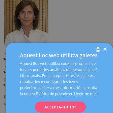
×
Aquest lloc web utilitza galetes
Centres:
Barcelona
Aquest lloc web utilitza cookies pròpies i de
SPANISH
Idiomes:
tercers per a fins analítics, de personalització
CATALÀ
Castellà
Català
Anglès
i funcionals. Pots acceptar totes les galetes,
ENGLISH
Especialitats:
rebutjar-les o configurar les teves
Diagnòstic Ginecològic per la Imatge
preferències. Per a més informació, consulta
FRENCH
la nostra Política de privadesa.
Llegir-ne més
Especialista en Radiodiagnòstic.
DEUTSCH
Activitat assistencial:
ITALIANO
ACCEPTA-HO TOT
Diagnòstic radiològic i ecogràfic de patologia mamària.