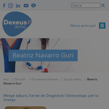
Vés
al
contingut
Menú principal
Beatriz Navarro Guri
Inici
Qui som
Els nostres Centres
Equip mèdic
Beatriz
Fil
Navarro Guri
d'Ariadna
Metge adjunt
Servei de Diagnòstic Ginecològic per la
Imatge