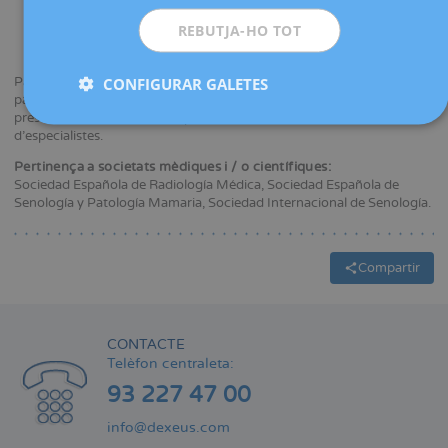
ESPAÑOL
Intervencionisme mamari (punció amb agulla fina, biòpsia per
REBUTJA-HO TOT
punció, marcatge prequirúrgic).
Diagnòstic ecogràfic de patologia ginecològica.
CONFIGURAR GALETES
Participa en cursos de docència relacionats amb el diagnòstic de la
patologia mamària, en congressos nacionals i internacionals
presentant comunicacions i ponències, així com en la formació
d'especialistes.
Pertinença a societats mèdiques i / o científiques:
Sociedad Española de Radiología Médica, Sociedad Española de
Senología y Patología Mamaria, Sociedad Internacional de Senología.
Compartir
CONTACTE
Telèfon centraleta:
93 227 47 00
info@dexeus.com