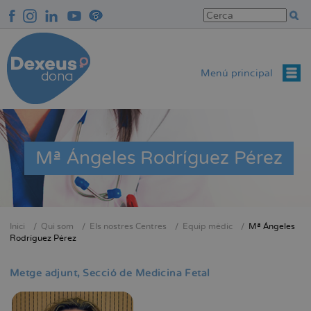
Vés
al
contingut
Menú principal
Mª Ángeles Rodríguez Pérez
Inici
Qui som
Els nostres Centres
Equip mèdic
Mª Ángeles
Fil
Rodríguez Pérez
d'Ariadna
Metge adjunt
Secció de Medicina Fetal