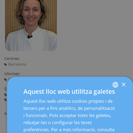
Centres:
Barcelona
Idiomes:
Castellà
Català
Anglès
×
Especialitats:
Aquest lloc web utilitza galetes
Ecografia Obstètrica i Diagnòstic Prenatal
Interrupció Legal de l'Embaràs
Aquest lloc web utilitza cookies pròpies i de
SPANISH
tercers per a fins analítics, de personalització
CATALÀ
Altres especialitats:
i funcionals. Pots acceptar totes les galetes,
ENGLISH
rebutjar-les o configurar les teves
Ecografia obstètrica d'alta resolució.
Tècniques invasives de diagnòstic prenatal.
preferències. Per a més informació, consulta
FRENCH