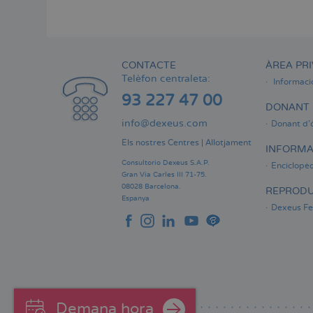
Menú
lateral
principal
CONTACTE
ÀREA PRI
Telèfon centraleta:
Informaci
93 227 47 00
DONANT 
info@dexeus.com
Donant d'
Els nostres Centres
|
Allotjament
INFORMA
Consultorio Dexeus S.A.P.
Enciclopèd
Gran Via Carles III 71-75.
08028 Barcelona.
REPRODU
Espanya
Dexeus Fer
Demana hora