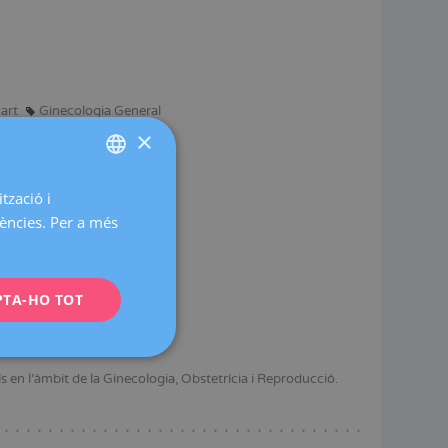
art
Ginecologia General
×
tzació i
SPANISH
rències. Per a més
CATALÀ
ENGLISH
PTA-HO TOT
FRENCH
t Autònoma de Barcelona.
DEUTSCH
ITALIANO
 en l'àmbit de la Ginecologia, Obstetrícia i Reproducció.
ESPAÑOL