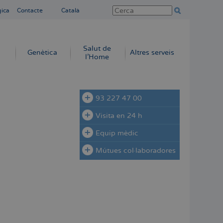
gica
Contacte
Català
Salut de
Genètica
Altres serveis
l'Home
93 227 47 00
Visita en 24 h
Equip mèdic
Mútues col·laboradores