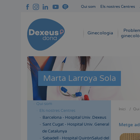
Vés
Qui som
Els nostres Centres
al
Navegación
contingut
superior
cabecera
Proble
Navegación
Ginecologia
ginecolò
principal
Marta Larroya Sola
Qui som
Menú
Inici
Qui
Els nostres Centres
Fil
lateral
Barcelona - Hospital Univ. Dexeus
d'Aria
cabecera
Sant Cugat - Hospital Univ. General
Metge ad
de Catalunya
Sabadell - Hospital QuirónSalud del