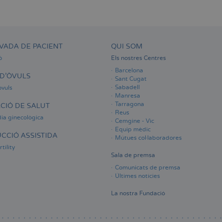
VADA DE PACIENT
QUI SOM
ó
Els nostres Centres
Barcelona
D'ÒVULS
Sant Cugat
Sabadell
òvuls
Manresa
Tarragona
CIÓ DE SALUT
Reus
ia ginecològica
Cemgine - Vic
Equip mèdic
CCIÓ ASSISTIDA
Mútues col·laboradores
tility
Sala de premsa
Comunicats de premsa
Últimes notícies
La nostra Fundació