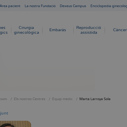
Área pacient
La nostra Fundació
Dexeus Campus
Enciclopedia ginecoló
mes
Cirurgia
Reproducció
Embaràs
Càncer
gics
ginecològica
assistida
 som
Els nostres Centres
Equip mèdic
Marta Larroya Sola
dna
junt