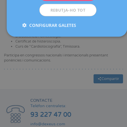
Especialista en Ginecologia i Obstetrícia en la Clínica
ESPAÑOL
d'Obstetrícia i Ginecologia Bega, Timisoara.
REBUTJA-HO TOT
Curs d'Expert Universitari en Patologia Materna i Obstètrica,
Universitat de Barcelona.
Curs d'Ecografia Obstètric-Ginecològica, 26 edició, Hospital
CONFIGURAR GALETES
Vall d’Hebron.
Certificat d'estudis complementaris en Ultrasonografía
d'Obstetrícia i Ginecologia.
Certificat de histeroscopia.
Curs de “Cardiotocografía", Timisoara.
Participa en congressos nacionals i internacionals presentant
ponències i comunicacions.
Compartir
CONTACTE
Telèfon centraleta:
93 227 47 00
info@dexeus.com