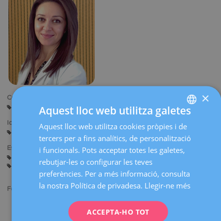
×
Centres:
Barcelona
Aquest lloc web utilitza galetes
Sant Cugat
Sabadell
Idiomes:
Aquest lloc web utilitza cookies pròpies i de
SPANISH
Castellà
Anglès
Romanès
tercers per a fins analítics, de personalització
CATALÀ
Especialitats:
i funcionals. Pots acceptar totes les galetes,
Assessorament abans de l'Embaràs
Embaràs i Part
ENGLISH
rebutjar-les o configurar les teves
Ginecologia General
preferències. Per a més informació, consulta
FRENCH
la nostra Política de privadesa.
Llegir-ne més
Formació acadèmica:
DEUTSCH
Llicenciada en Medicina i Cirurgia en la Universitat de Medicina
ITALIANO
ACCEPTA-HO TOT
i Farmàcia "Victor Babes", Timisoara-Romania.