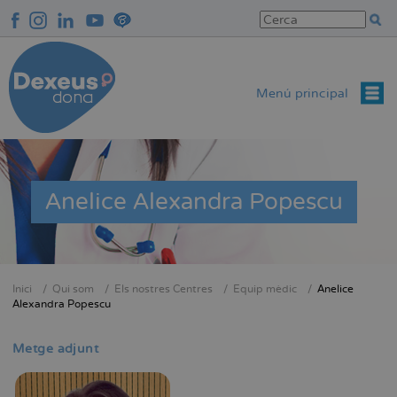
Vés
al
contingut
Menú principal
Anelice Alexandra Popescu
Inici
Qui som
Els nostres Centres
Equip mèdic
Anelice
Fil
Alexandra Popescu
d'Ariadna
Metge adjunt