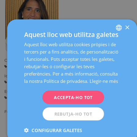
×
Aquest lloc web utilitza galetes
Aquest lloc web utilitza cookies pròpies i de
SPANISH
tercers per a fins analítics, de personalització
CATALÀ
i funcionals. Pots acceptar totes les galetes,
Centres:
ENGLISH
rebutjar-les o configurar les teves
Barcelona
preferències. Per a més informació, consulta
FRENCH
Idiomes:
la nostra Política de privadesa.
Llegir-ne més
Castellà
Català
Francès
DEUTSCH
Especialitats:
ITALIANO
ACCEPTA-HO TOT
Nutrició
ESPAÑOL
Formació acadèmica:
REBUTJA-HO TOT
Màster en Nutrició i dietètica comunitària. Universitat de
Barcelona.
CONFIGURAR GALETES
Curs de mètodes estadístics bàsics en les ciències de la salut.