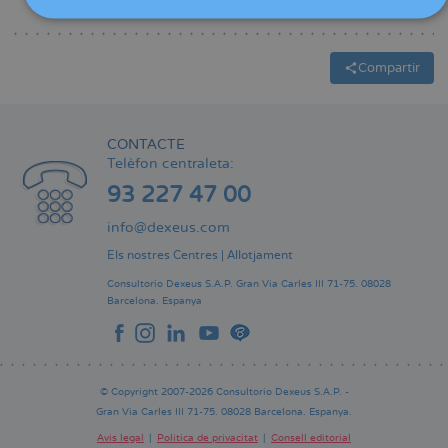
Curs
online
"Psicologia emocional".
Compartir
CONTACTE
Telèfon centraleta:
93 227 47 00
info@dexeus.com
Els nostres Centres
|
Allotjament
Consultorio Dexeus S.A.P.
Gran Via Carles III 71-75.
08028
Barcelona.
Espanya
© Copyright 2007-2026 Consultorio Dexeus S.A.P. -
Gran Via Carles III 71-75. 08028 Barcelona. Espanya.
Avís legal
Política de privacitat
Consell editorial