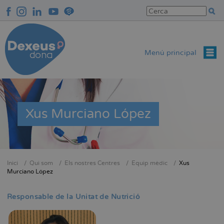
Vés
al
contingut
Menú principal
Xus Murciano López
Inici
Qui som
Els nostres Centres
Equip mèdic
Xus
Fil
Murciano López
d'Ariadna
Responsable de la Unitat de Nutrició