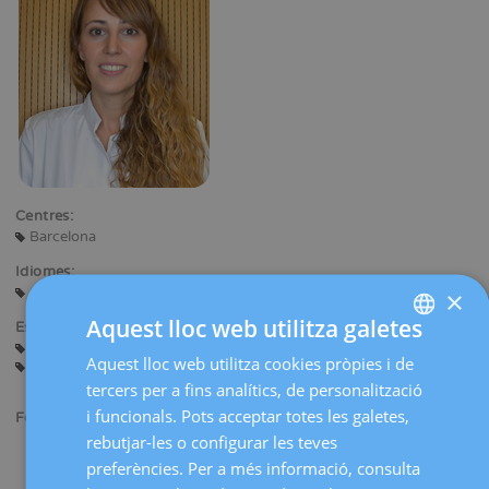
Centres:
Barcelona
Idiomes:
Castellà
Català
Anglès
×
Aquest lloc web utilitza galetes
Especialitats:
Estudi Integrat d'Esterilitat
Preservació de la Fertilitat
Aquest lloc web utilitza cookies pròpies i de
SPANISH
Técniques de Reproducció Assistida
tercers per a fins analítics, de personalització
CATALÀ
i funcionals. Pots acceptar totes les galetes,
Formació acadèmica:
ENGLISH
rebutjar-les o configurar les teves
Llicenciada en Medicina i Cirurgia per la Universitat Autònoma
preferències. Per a més informació, consulta
de Barcelona. Hospital Vall Hebron.
FRENCH