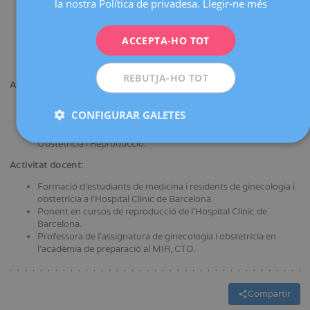
Especialista en Ginecologia i Obstetrícia a l'Hospital Clínic de
la nostra Política de privadesa.
Llegir-ne més
DEUTSCH
Barcelona.
Màster en Reproducció Humana per la Universitat
ITALIANO
Complutense de Madrid - SEF.
ACCEPTA-HO TOT
Doctora en medicina amb tesi doctoral en baixa reserva
ESPAÑOL
ovàrica per la Universitat de Barcelona.
REBUTJA-HO TOT
Activitat científica:
Assistència a diferents cursos de formació.
CONFIGURAR GALETES
Presentació de comunicacions i pòsters en congressos
nacionals i internacionals en l'àmbit de la Ginecologia,
Obstetrícia i Reproducció.
Activitat docent:
Formació d'estudiants de medicina i residents de ginecologia i
obstetrícia a l'Hospital Clínic de Barcelona.
Ponent en cursos de reproducció de l'Hospital Clínic de
Barcelona.
Professora de l'assignatura de ginecologia i obstetrícia en
l'acadèmia de preparació al MIR, CTO.
Compartir