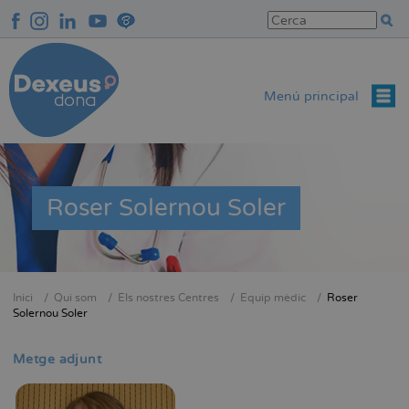
Vés
al
contingut
Menú principal
Roser Solernou Soler
Inici
Qui som
Els nostres Centres
Equip mèdic
Roser
Fil
Solernou Soler
d'Ariadna
Metge adjunt