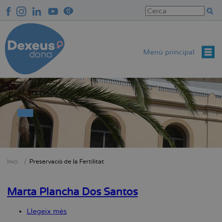
Vés
al
contingut
Menú principal
Inici
Preservació de la Fertilitat
Fil
d'Ariadna
Marta Plancha Dos Santos
Llegeix més
sobre
Marta