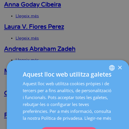
Plancha
Anna Goday Cibeira
Dos
Santos
Llegeix més
sobre
Anna
Goday
Laura V. Fiores Perez
Cibeira
Llegeix més
sobre
Laura
V.
Andreas Abraham Zadeh
Fiores
Perez
Llegeix més
sobre
×
Andreas
Abraham
Marta Colodrón Belío
Aquest lloc web utilitza galetes
Zadeh
Llegeix més
sobre
Aquest lloc web utilitza cookies pròpies i de
SPANISH
Marta
tercers per a fins analítics, de personalització
Colodrón
Cristina Benito Pedregosa
CATALÀ
i funcionals. Pots acceptar totes les galetes,
Belío
ENGLISH
rebutjar-les o configurar les teves
Llegeix més
sobre
Cristina
preferències. Per a més informació, consulta
FRENCH
Benito
Roser Solernou Soler
la nostra Política de privadesa.
Llegir-ne més
Pedregosa
DEUTSCH
Llegeix més
sobre