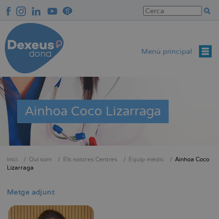
Vés
al
contingut
Menú principal
Ainhoa Coco Lizarraga
Inici
Qui som
Els nostres Centres
Equip mèdic
Ainhoa Coco
Fil
Lizarraga
d'Ariadna
Metge adjunt