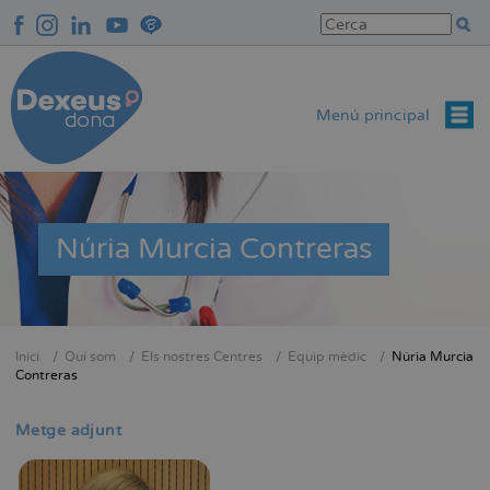
Vés
al
contingut
Menú principal
Núria Murcia Contreras
Inici
Qui som
Els nostres Centres
Equip mèdic
Núria Murcia
Fil
Contreras
d'Ariadna
Metge adjunt