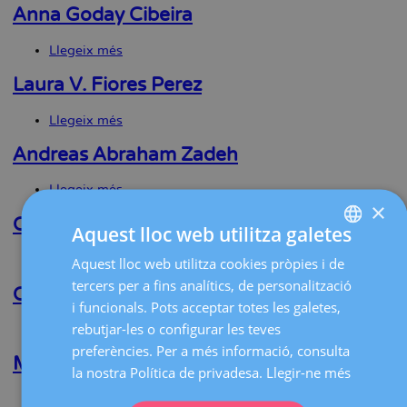
Plancha
Anna Goday Cibeira
Dos
Santos
Llegeix més
sobre
Anna
Goday
Laura V. Fiores Perez
Cibeira
Llegeix més
sobre
Laura
V.
Andreas Abraham Zadeh
Fiores
Perez
Llegeix més
sobre
×
Andreas
Abraham
Candela Pomeraantz
Aquest lloc web utilitza galetes
Zadeh
Llegeix més
sobre
Aquest lloc web utilitza cookies pròpies i de
SPANISH
Candela
tercers per a fins analítics, de personalització
Pomeraantz
Cristina Benito Pedregosa
CATALÀ
i funcionals. Pots acceptar totes les galetes,
ENGLISH
rebutjar-les o configurar les teves
Llegeix més
sobre
Cristina
preferències. Per a més informació, consulta
FRENCH
Benito
Mariana B. Miguens
la nostra Política de privadesa.
Llegir-ne més
Pedregosa
DEUTSCH
Llegeix més
sobre