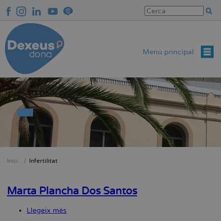
Vés
al
contingut
Menú principal
Inici
Infertilitat
Fil
d'Ariadna
Marta Plancha Dos Santos
Llegeix més
sobre
Marta