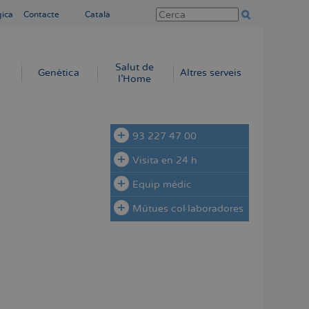
gica
Contacte
Català
Salut de
Genètica
Altres serveis
l'Home
93 227 47 00
Visita en 24 h
Equip mèdic
Mútues col·laboradores