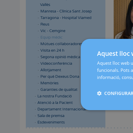
Vallès
Manresa - Clínica Sant Josep
Tarragona - Hospital Viamed
Reus
Vic - Cemgine
Equip mèdic
Mútues col·laboradores
Visita en 24 h
Aquest lloc 
Segona opinió mèdica
Aquest lloc web ut
Videoconferència
Llicenciada
funcionals. Pots a
Allotjament
Per què Dexeus Dona
informació, consul
Memòries
Garanties de qualitat
CONFIGURAR
La nostra Fundació
Atenció a la Pacient
Departament Internacional
Sala de premsa
Esdeveniments