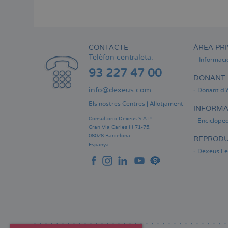
Menú
lateral
principal
CONTACTE
ÀREA PRI
Telèfon centraleta:
Informaci
93 227 47 00
DONANT 
info@dexeus.com
Donant d'
Els nostres Centres
|
Allotjament
INFORMA
Consultorio Dexeus S.A.P.
Enciclopèd
Gran Via Carles III 71-75.
08028 Barcelona.
REPRODU
Espanya
Dexeus Fer