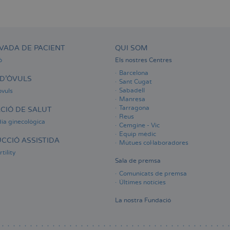
VADA DE PACIENT
QUI SOM
ó
Els nostres Centres
Barcelona
D'ÒVULS
Sant Cugat
Sabadell
òvuls
Manresa
Tarragona
CIÓ DE SALUT
Reus
ia ginecològica
Cemgine - Vic
Equip mèdic
CCIÓ ASSISTIDA
Mútues col·laboradores
tility
Sala de premsa
Comunicats de premsa
Últimes notícies
La nostra Fundació