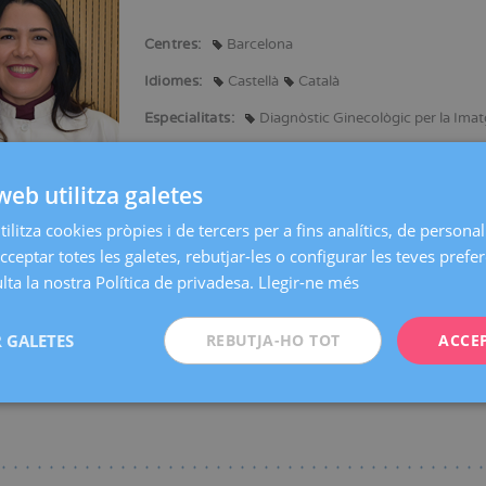
Centres:
Barcelona
Idiomes:
Castellà
Català
Especialitats:
Diagnòstic Ginecològic per la Ima
web utilitza galetes
ilitza cookies pròpies i de tercers per a fins analítics, de personali
 a la Universidad de Carabobo Nucleo Valencia, (Venezuela) - Metge cirurgi
cceptar totes les galetes, rebutjar-les o configurar les teves prefe
ta la nostra Política de privadesa.
Llegir-ne més
 GALETES
REBUTJA-HO TOT
ACCE