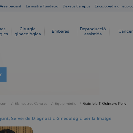
Área pacient
La nostra Fundació
Dexeus Campus
Enciclopedia ginecoló
mes
Cirurgia
Reproducció
Embaràs
Càncer
gics
ginecològica
assistida
y
 som
Els nostres Centres
Equip mèdic
Gabriela T. Quintero Polly
dna
junt
Servei de Diagnòstic Ginecològic per la Imatge