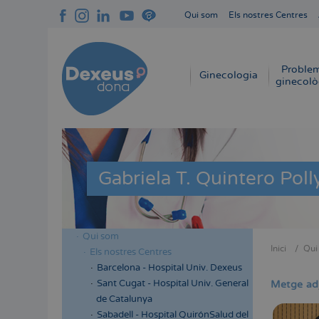
Vés
Qui som
Els nostres Centres
al
Navegación
contingut
superior
cabecera
Proble
Navegación
Ginecologia
ginecolò
principal
Gabriela T. Quintero Poll
Qui som
Menú
Inici
Qui
Els nostres Centres
Fil
lateral
Barcelona - Hospital Univ. Dexeus
d'Aria
cabecera
Sant Cugat - Hospital Univ. General
Metge ad
de Catalunya
Sabadell - Hospital QuirónSalud del