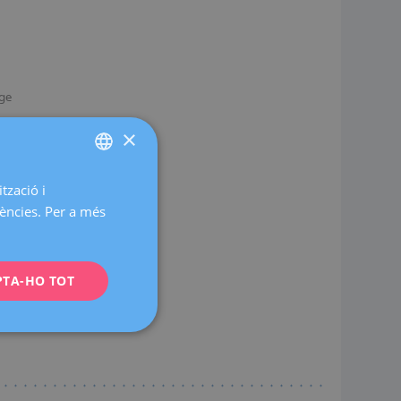
tge
×
tzació i
SPANISH
à.
rències. Per a més
CATALÀ
ENGLISH
PTA-HO TOT
FRENCH
DEUTSCH
ITALIANO
ESPAÑOL