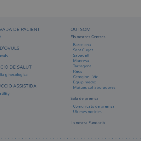
VADA DE PACIENT
QUI SOM
ó
Els nostres Centres
Barcelona
D'ÒVULS
Sant Cugat
Sabadell
òvuls
Manresa
Tarragona
CIÓ DE SALUT
Reus
ia ginecològica
Cemgine - Vic
Equip mèdic
CCIÓ ASSISTIDA
Mútues col·laboradores
tility
Sala de premsa
Comunicats de premsa
Últimes notícies
La nostra Fundació