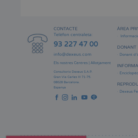
Menú
lateral
principal
CONTACTE
ÀREA PRI
Telèfon centraleta:
Informaci
93 227 47 00
DONANT 
info@dexeus.com
Donant d'
Els nostres Centres
|
Allotjament
INFORMA
Consultorio Dexeus S.A.P.
Enciclopèd
Gran Via Carles III 71-75.
08028 Barcelona.
REPRODU
Espanya
Dexeus Fer