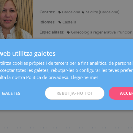
Centres:
Barcelona
Midlife (Barcelona)
Idiomes:
Castellà
Especialitats:
Ginecologia regenerativa i funcion
web utilitza galetes
ilitza cookies pròpies i de tercers per a fins analítics, de personali
 en Medicina i Cirurgia per la Universidad de Los Andes (Veneçuela).
cceptar totes les galetes, rebutjar-les o configurar les teves prefe
R com a especialista en Ginecologia i Obstetrícia a l'Hospital Domingo Luc
ta la nostra Política de privadesa.
Llegir-ne més
a societats mèdiques i / o científiques:
a Unidad de Uro-ginecología Centro Clínico Santa Ana. Puerto de la Cruz 
 GALETES
doscópica Ginecológica y Mínima Invasión (SOVECEGMI).
REBUTJA-HO TOT
ACCE