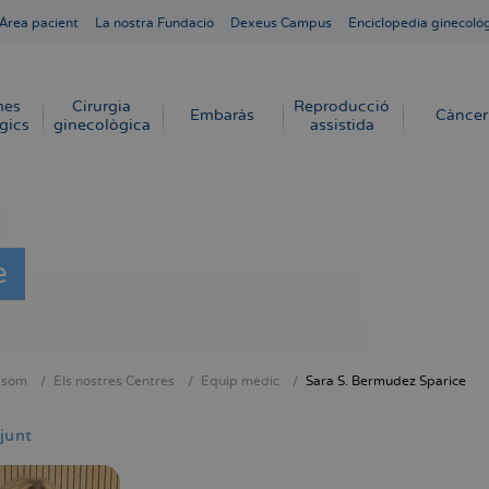
Área pacient
La nostra Fundació
Dexeus Campus
Enciclopedia ginecoló
mes
Cirurgia
Reproducció
Embaràs
Càncer
gics
ginecològica
assistida
e
 som
Els nostres Centres
Equip mèdic
Sara S. Bermudez Sparice
dna
junt