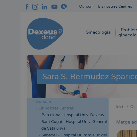
Vés
Qui som
Els nostres Centres
al
Navegación
contingut
superior
cabecera
Proble
Navegación
Ginecologia
ginecolò
principal
Sara S. Bermudez Sparic
Qui som
Menú
Inici
Qui
Els nostres Centres
Fil
lateral
Barcelona - Hospital Univ. Dexeus
d'Aria
cabecera
Sant Cugat - Hospital Univ. General
Metge ad
de Catalunya
Sabadell - Hospital QuirónSalud del