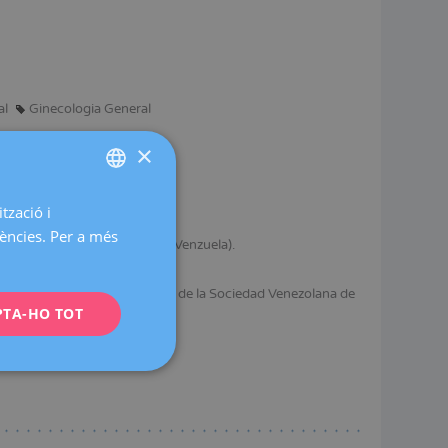
al
Ginecologia General
×
tzació i
SPANISH
rències. Per a més
CATALÀ
iani (Universidad Central de Venzuela).
ENGLISH
(Veneçuela) i de la Fundación de la Sociedad Venezolana de
PTA-HO TOT
FRENCH
DEUTSCH
ITALIANO
ESPAÑOL