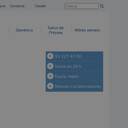
gica
Contacte
Català
Salut de
Genètica
Altres serveis
l'Home
93 227 47 00
Visita en 24 h
Equip mèdic
Mútues col·laboradores