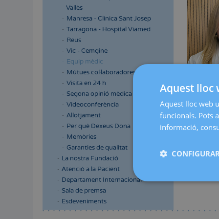
Vallès
Manresa - Clínica Sant Josep
Tarragona - Hospital Viamed
Reus
Vic - Cemgine
Equip mèdic
Mútues col·laboradores
Visita en 24 h
Aquest lloc 
Segona opinió mèdica
Aquest lloc web ut
Videoconferència
Llicenciada
funcionals. Pots a
Allotjament
Formació MI
Per què Dexeus Dona
informació, consul
Pertinença 
Memòries
Membre de l
Garanties de qualitat
CONFIGURAR
Cirugía En
La nostra Fundació
Atenció a la Pacient
Departament Internacional
Sala de premsa
Esdeveniments