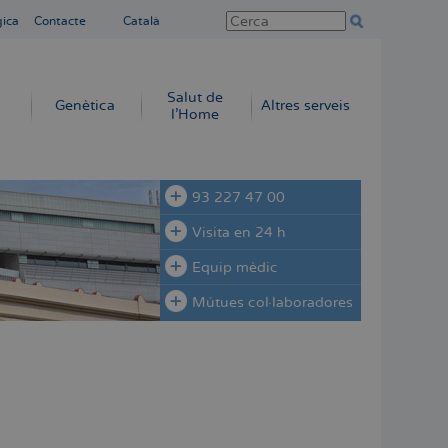
gica
Contacte
Català
Salut de
Genètica
Altres serveis
l'Home
93 227 47 00
Visita en 24 h
Equip mèdic
Mútues col·laboradores