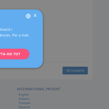
×
tzació i
SPANISH
rències. Per a més
CATALÀ
ENGLISH
PTA-HO TOT
FRENCH
DEUTSCH
ITALIANO
Compartir
ESPAÑOL
INTERNATIONAL PATIENT
English
Italiano
Français
Deutsch