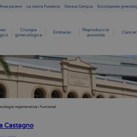
Área pacient
La nostra Fundació
Dexeus Campus
Enciclopedia ginecoló
mes
Cirurgia
Reproducció
Embaràs
Càncer
gics
ginecològica
assistida
ecologia regenerativa i funcional
dna
a Castagno