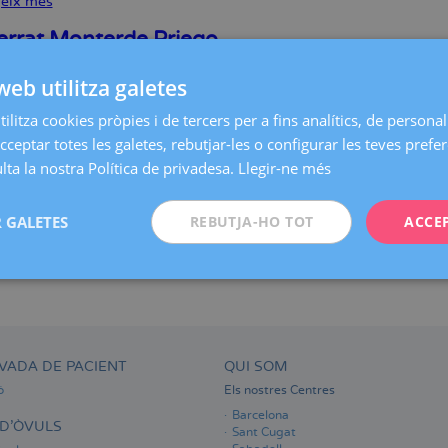
geix més
sobre
Romina
Castagno
rrat Monterde Priego
geix més
sobre
web utilitza galetes
Montserrat
Monterde
lla de Ponte Davi
ilitza cookies pròpies i de tercers per a fins analítics, de personali
Priego
cceptar totes les galetes, rebutjar-les o configurar les teves prefe
geix més
sobre
ta la nostra Política de privadesa.
Llegir-ne més
Antonella
de
. Bermudez Sparice
Ponte
 GALETES
REBUTJA-HO TOT
ACCE
Davi
geix més
sobre
Sara
S.
Bermudez
Sparice
VADA DE PACIENT
QUI SOM
ó
Els nostres Centres
Barcelona
D'ÒVULS
Sant Cugat