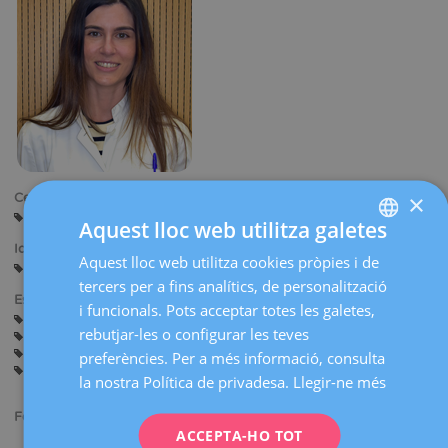
×
Centres:
Barcelona
Aquest lloc web utilitza galetes
Idiomes:
Aquest lloc web utilitza cookies pròpies i de
SPANISH
Castellà
Català
Basc
Anglès
Francès
tercers per a fins analítics, de personalització
CATALÀ
Especialitats:
i funcionals. Pots acceptar totes les galetes,
Assessorament abans de l'Embaràs
Embaràs i Part
ENGLISH
rebutjar-les o configurar les teves
Ginecologia General
Ginecologia Oncològica (Càncer ginecològic i mamari)
preferències. Per a més informació, consulta
FRENCH
Mastologia (Patologia mamària benigna)
la nostra Política de privadesa.
Llegir-ne més
DEUTSCH
Formació acadèmica:
ITALIANO
ACCEPTA-HO TOT