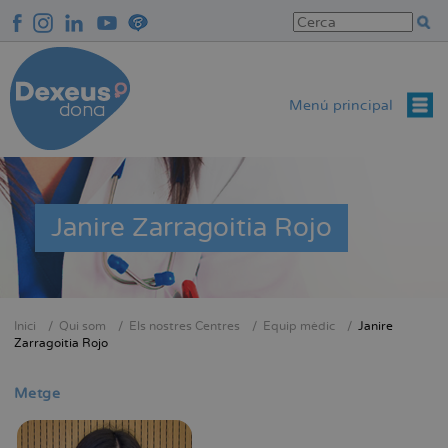
Vés
al
contingut
Menú principal
Janire Zarragoitia Rojo
Inici
Qui som
Els nostres Centres
Equip mèdic
Janire
Fil
Zarragoitia Rojo
d'Ariadna
Metge