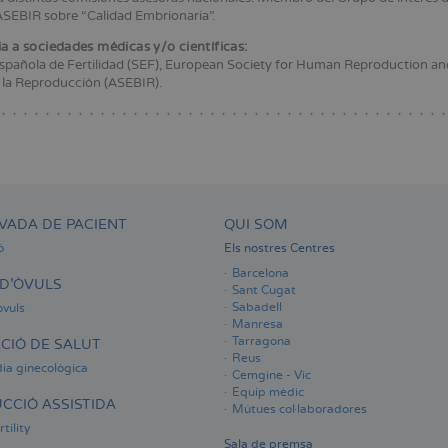
ASEBIR sobre “Calidad Embrionaria”.
a a sociedades médicas y/o científicas:
spañola de Fertilidad (SEF), European Society for Human Reproduction and
 la Reproducción (ASEBIR).
VADA DE PACIENT
QUI SOM
ó
Els nostres Centres
Barcelona
D'ÒVULS
Sant Cugat
Sabadell
òvuls
Manresa
Tarragona
CIÓ DE SALUT
Reus
ia ginecològica
Cemgine - Vic
Equip mèdic
CCIÓ ASSISTIDA
Mútues col·laboradores
tility
Sala de premsa