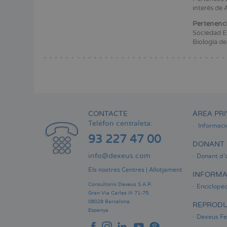
Menú
interés de 
lateral
Pertenenci
principal
Sociedad E
Biología de
CONTACTE
ÀREA PRI
Telèfon centraleta:
Informaci
93 227 47 00
DONANT 
info@dexeus.com
Donant d'
Els nostres Centres
|
Allotjament
INFORMA
Consultorio Dexeus S.A.P.
Enciclopèd
Gran Via Carles III 71-75.
08028 Barcelona.
REPRODU
Espanya
Dexeus Fer