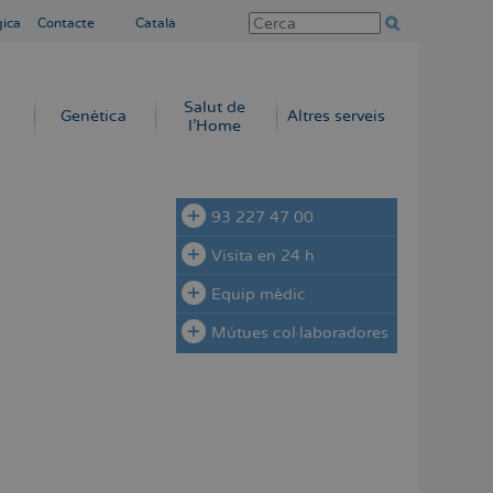
gica
Contacte
Català
Salut de
Genètica
Altres serveis
l'Home
93 227 47 00
Visita en 24 h
Equip mèdic
Mútues col·laboradores