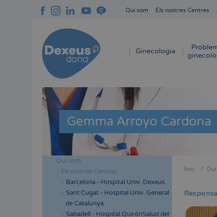
Vés
Qui som
Els nostres Centres
al
Navegación
contingut
superior
cabecera
Proble
Navegación
Ginecologia
ginecolò
principal
Gemma Arroyo Cardona
Qui som
Menú
Inici
Qui
Els nostres Centres
Fil
lateral
Barcelona - Hospital Univ. Dexeus
d'Aria
cabecera
Sant Cugat - Hospital Univ. General
Responsab
de Catalunya
Sabadell - Hospital QuirónSalud del