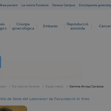
Área pacient
La nostra Fundació
Dexeus Campus
Enciclopedia ginecoló
mes
Cirurgia
Reproducció
Embaràs
Càncer
gics
ginecològica
assistida
 som
Els nostres Centres
Equip mèdic
Gemma Arroyo Cardona
dna
le de Sèrie del Laboratori de Fecundació In Vitro