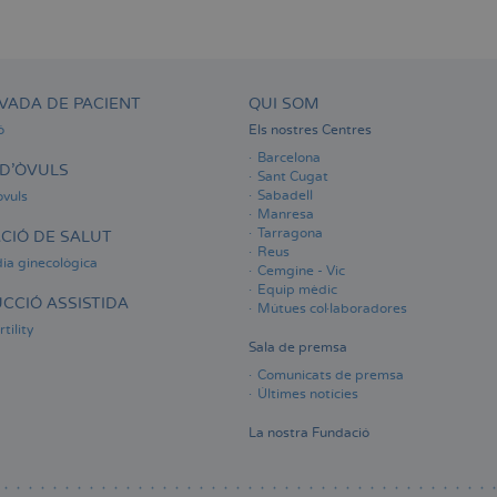
VADA DE PACIENT
QUI SOM
ó
Els nostres Centres
Barcelona
D'ÒVULS
Sant Cugat
Sabadell
òvuls
Manresa
Tarragona
CIÓ DE SALUT
Reus
ia ginecològica
Cemgine - Vic
Equip mèdic
CCIÓ ASSISTIDA
Mútues col·laboradores
tility
Sala de premsa
Comunicats de premsa
Últimes notícies
La nostra Fundació