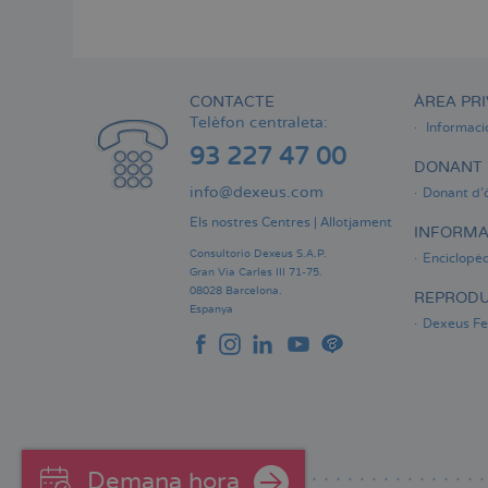
Menú
lateral
principal
CONTACTE
ÀREA PRI
Telèfon centraleta:
Informaci
93 227 47 00
DONANT 
info@dexeus.com
Donant d'
Els nostres Centres
|
Allotjament
INFORMA
Consultorio Dexeus S.A.P.
Enciclopèd
Gran Via Carles III 71-75.
08028 Barcelona.
REPRODU
Espanya
Dexeus Fer
Demana hora