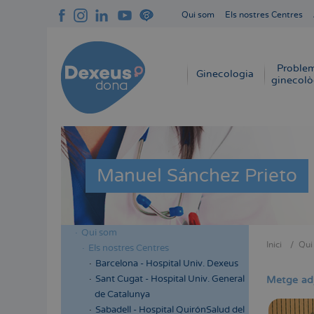
Vés
Qui som
Els nostres Centres
al
Navegación
contingut
superior
cabecera
Proble
Navegación
Ginecologia
ginecolò
principal
Manuel Sánchez Prieto
Qui som
Menú
Inici
Qui
Els nostres Centres
Fil
lateral
Barcelona - Hospital Univ. Dexeus
d'Aria
cabecera
Sant Cugat - Hospital Univ. General
Metge ad
de Catalunya
Sabadell - Hospital QuirónSalud del