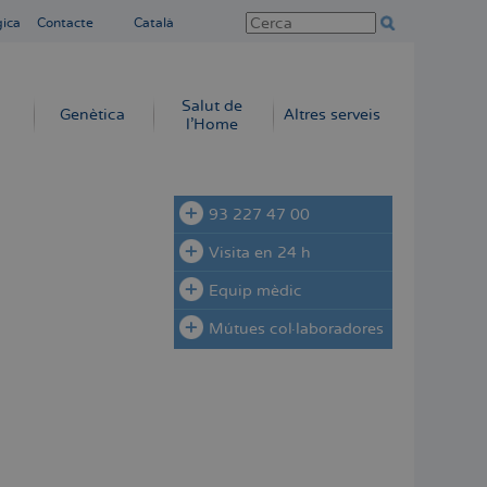
gica
Contacte
Català
Salut de
Genètica
Altres serveis
l'Home
93 227 47 00
Visita en 24 h
Equip mèdic
Mútues col·laboradores