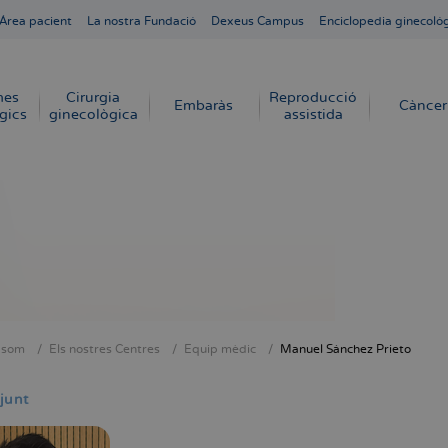
Área pacient
La nostra Fundació
Dexeus Campus
Enciclopedia ginecoló
mes
Cirurgia
Reproducció
Embaràs
Càncer
gics
ginecològica
assistida
 som
Els nostres Centres
Equip mèdic
Manuel Sánchez Prieto
dna
junt