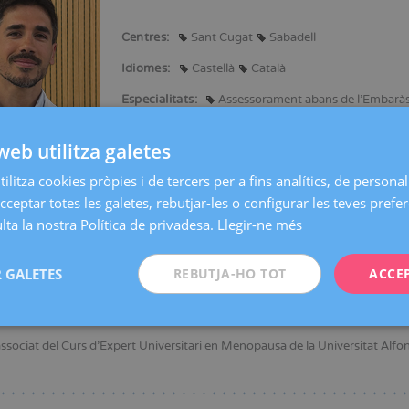
Centres:
Sant Cugat
Sabadell
Idiomes:
Castellà
Català
Especialitats:
Assessorament abans de l'Embarà
web utilitza galetes
ilitza cookies pròpies i de tercers per a fins analítics, de personali
specialitzat en menopausa, amb màster en ginecologia oncològica i doctor
cceptar totes les galetes, rebutjar-les o configurar les teves prefe
ria de la menopausa.
ta la nostra Política de privadesa.
Llegir-ne més
grup de joves de l'Associació Espanyola per a l'Estudi de la Menopausa (AEEM
ietat.
 GALETES
REBUTJA-HO TOT
ACCE
ltiples publicacions en revistes nacionals i internacionals i ponent habitua
n el Màster de Formació Permanent en Medicina i Ginecologia Cosmètica, Est
ssociat del Curs d'Expert Universitari en Menopausa de la Universitat Alfons