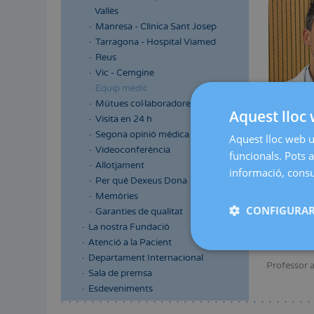
Vallès
Manresa - Clínica Sant Josep
Tarragona - Hospital Viamed
Reus
Vic - Cemgine
Equip mèdic
Mútues col·laboradores
Aquest lloc 
Visita en 24 h
Segona opinió mèdica
Aquest lloc web ut
Videoconferència
Ginecòleg e
funcionals. Pots a
genitourinà
Allotjament
informació, consul
Per què Dexeus Dona
Membre del 
Memòries
mateixa soc
CONFIGURAR
Garanties de qualitat
Autor de mú
La nostra Fundació
Professor e
Atenció a la Pacient
Barcelona.
Departament Internacional
Professor a
Sala de premsa
Esdeveniments