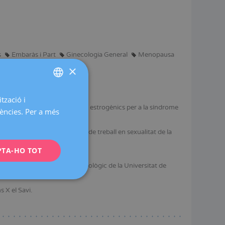
s
Embaràs i Part
Ginecologia General
Menopausa
×
tzació i
SPANISH
at centrat en tractaments no estrogènics per a la síndrome
rències. Per a més
CATALÀ
) i coordinador de la línia de treball en sexualitat de la
ENGLISH
PTA-HO TOT
FRENCH
l en congressos nacionals.
ètica i de l'Envelliment Fisiològic de la Universitat de
DEUTSCH
ITALIANO
 X el Savi.
ESPAÑOL